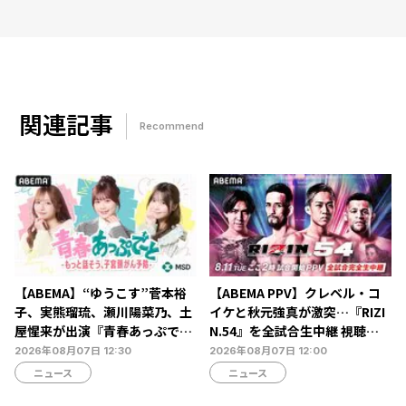
関連記事
Recommend
【ABEMA】“ゆうこす”菅本裕
【ABEMA PPV】クレベル・コ
子、実熊瑠琉、瀬川陽菜乃、土
イケと秋元強真が激突…『RIZI
屋惺来が出演『青春あっぷで～
N.54』を全試合生中継 視聴チ
と -もっと話そう、子宮頸がん
ケット販売中
2026年08月07日 12:30
2026年08月07日 12:00
予防-』放送決定…恋愛・人間
ニュース
ニュース
関係からカラダの悩みまで本音