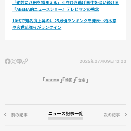
「絶対に八田を捕まえる」別府ひき逃げ事件を追い続ける
『ABEMA的ニュースショー』テレビマンの執念
10代で知名度上昇のU-25男優ランキングを発表…柏木悠
や宮世琉弥らがランクイン
2025年07月09日 12:00
ABEMA
韓国
音楽
ニュース記事一覧
前の記事
次の記事