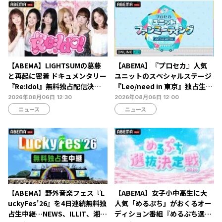
トーク
【ABEMA】LIGHTSUMの葛藤
【ABEMA】『プロセカ』人気
と再起に密着 ドキュメンタリー
ユニットのスペシャルステージ
『Re:Idol』無料独占配信決
『Leo/need in 東京』独占生放
定…デビュー6年目の壁と2年間
送決定…ショートライブや生ア
2026年08月06日 12:30
2026年08月06日 12:00
の空白期に迫る
フレコも
ニュース
ニュース
【ABEMA】野外音楽フェス『L
【ABEMA】女子小中高生に大
uckyFes'26』を4日連続無料独
人気「めるぷち」がおくるオー
占生中継…NEWS、ILLIT、湘南
ディション番組『めるぷち選抜