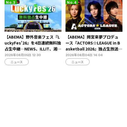
【ABEMA】野外音楽フェス『L
【ABEMA】岡宮来夢プロデュ
uckyFes'26』を4日連続無料独
ース『ACTORS☆LEAGUE in B
占生中継…NEWS、ILLIT、湘南
asketball 2026』独占生放送決
乃風ら60組以上が集結
定…北村諒、糸川耀士郎、長妻
2026年08月05日 12:30
2026年08月04日 14:04
怜央らが出演
ニュース
ニュース