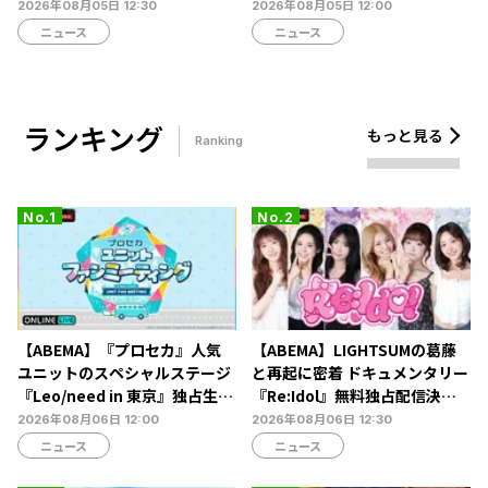
乃風ら60組以上が集結
決定戦2026』の生配信が決定
2026年08月05日 12:30
2026年08月05日 12:00
ニュース
ニュース
ランキング
もっと見る
Ranking
【ABEMA】『プロセカ』人気
【ABEMA】LIGHTSUMの葛藤
ユニットのスペシャルステージ
と再起に密着 ドキュメンタリー
『Leo/need in 東京』独占生放
『Re:Idol』無料独占配信決
送決定…ショートライブや生ア
定…デビュー6年目の壁と2年間
2026年08月06日 12:00
2026年08月06日 12:30
フレコも
の空白期に迫る
ニュース
ニュース