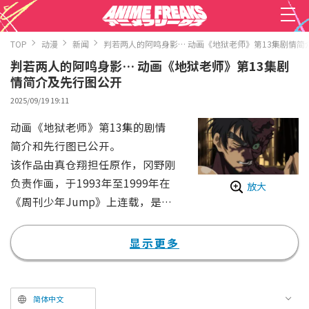
TOP
动漫
新闻
判若两人的阿鸣身影… 动画《地狱老师》第13集剧情简
判若两人的阿鸣身影… 动画《地狱老师》第13集剧
情简介及先行图公开
2025/09/19 19:11
动画《地狱老师》第13集的剧情
简介和先行图已公开。
该作品由真仓翔担任原作，冈野刚
负责作画，于1993年至1999年在
放大
《周刊少年Jump》上连载，是系
列累计发行量高达2900万部的传
说级超人气灵异漫画，现已改编为
显示更多
新版动画。本作讲述了拥有“鬼之
手”的灵能力教师——人称“阿
鸣”的鵺野鸣介（CV：置鲇龙太
简体中文