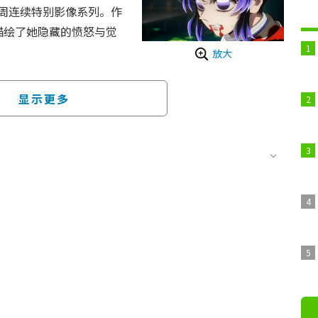
8周连续特别影像系列。作
描绘了她隐藏的愤怒与觉
放大
》（集英社JUMP漫
制作的系列最新作。作品描绘
显示更多
了将变成鬼的妹妹祢豆子
2019年的TV动画《灶门
《无限列车篇》《游郭篇》
中终于拉开了“无限城”