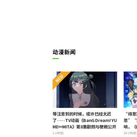
动漫新闻
等注意到的时候，或许已经太迟
“得意
了……TV动画《BanG Dream! YU
思”“
ME∞MITA》第8集剧照与梗概公开
响，《
活动视
1小时前
24小时前