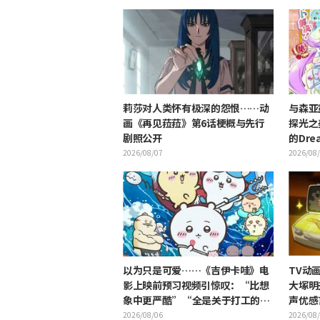
莉莎对人类怀有极深的怨恨……动
与森亚
画《再见菈菈》第6话梗概与先行
探光之
剧照公开
的Dre
“是双
2026/08/07
2026/08
以为只是可爱……《吉伊卡哇》电
TV动
影上映前预习视频引惊叹：“比想
大塚明
象中更严酷”“全是关于打工的话
声优感
题”的反差感
2026/08/06
2026/08