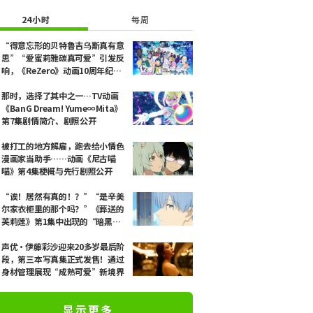
24小时
每周
“得意忘形的贝特鲁吉乌斯真有意
思”“爱蜜莉雅碳真可爱”引发反
响，《ReZero》动画10周年纪念
活动视觉图解禁
那时，选择了其中之一…TV动画
《BanG Dream! Yume∞Mita》
第7集剧情简介、剧照公开
被打工的地方解雇，跑去给小情色
漫画家当助手……动画《尼古喵
喵》第4集梗概与先行剧照公开
“诶！居然有真的！？”“是辛美
尔家衣柜里的那个吗？”《葬送的
芙莉莲》第1集中出现的“暗黑龙
的角”公开引发粉丝惊叹
声优·伊藤彩沙迎来20多岁最后阶
段，第三本写真集正式发售！通过
身材管理展现“成熟可爱”新境界
显示更多