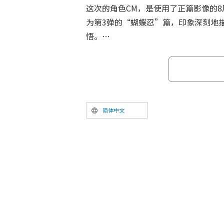
这次的角色CM，是使用了正篇影像的
为第3弹的“蝴蝶忍”篇，印象深刻地
悟。
本作是以吾峠呼世晴原作漫画《鬼灭之刃
画）为基础，由ufotable负责动画
了家人被鬼杀害的少年灶门炭治郎，为
变回人类，作为鬼杀队而战斗的故事。以
炭治郎 立志篇》为开端，陆续推出了
简体中文
《刀匠村篇》《柱训练篇》，而剧场版
决战的帷幕。