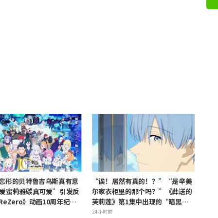
忘形的贝特鲁吉乌斯真有意
“诶！居然有真的！？”“是辛美
爱蜜莉雅碳真可爱”引发反
尔家衣柜里的那个吗？”《葬送的
ReZero》动画10周年纪念
芙莉莲》第1集中出现的“暗黑龙
觉图解禁
的角”公开引发粉丝惊叹
24小时前