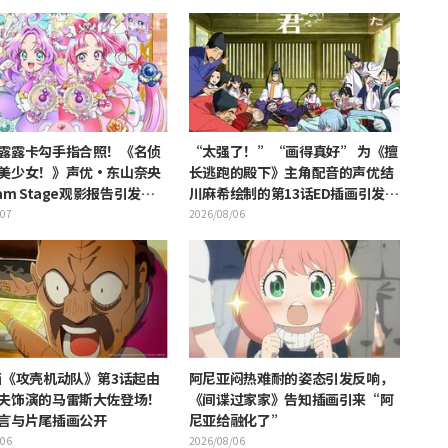
露露卡勾手指合照！《名侦
“太强了！”“画得真好” 为《擅
美少女！》声优·东山奈央
长逃跑的殿下》主角配音的声优结
am Stage观影报告引发
川麻希绘制的第13话ED插画引发赞
重奥秘啊”的反响
叹
/07
2026/08/06
画《攻壳机动队》第3话起由
阿尼亚闷热难耐的姿态引发反响，
夫饰演的马雷斯大佐登场！
《间谍过家家》告知插画引来“阿
言与片尾插画公开
尼亚给融化了”
/06
2026/08/06