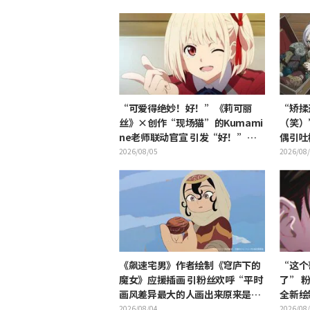
“可爱得绝妙！好！”《莉可丽
“矫揉
丝》×创作“现场猫”的Kumami
（笑）
ne老师联动官宣 引发“好！”反
偶引吐
响不断
2026/08/05
2026/08
《飙速宅男》作者绘制《穹庐下的
“这个
魔女》应援插画 引粉丝欢呼“平时
了” 
画风差异最大的人画出来原来是这
全新绘
样”
相感到
2026/08/04
2026/08