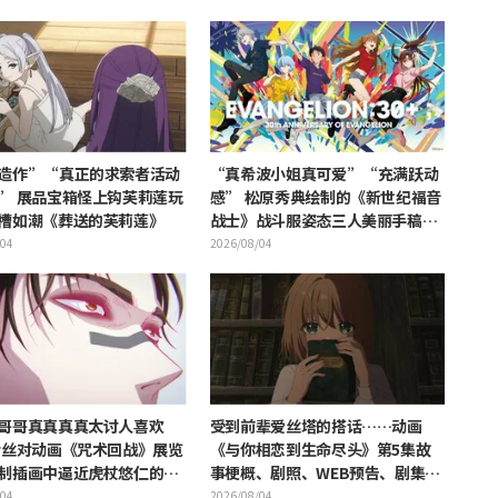
造作”“真正的求索者活动
“真希波小姐真可爱”“充满跃动
” 展品宝箱怪上钩芙莉莲玩
感” 松原秀典绘制的《新世纪福音
槽如潮《葬送的芙莉莲》
战士》战斗服姿态三人美丽手稿公
开引热议
/04
2026/08/04
哥哥真真真真太讨人喜欢
受到前辈爱丝塔的搭话……动画
粉丝对动画《咒术回战》展览
《与你相恋到生命尽头》第5集故
制插画中逼近虎杖悠仁的胀
事梗概、剧照、WEB预告、剧集海
狂喜
报公开
/04
2026/08/04