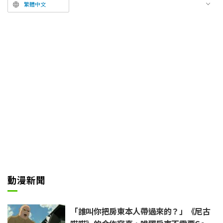
本作改編自吾峠呼世晴創作的漫畫
繁體中文
原作《鬼滅之刃》（集英社 Jump
Comics），並由 ufotable 製作動
畫，是該系列的最新作品。故事描
繪了家人被鬼殺害的少年・竈門炭
治郎，為了將變成鬼的妹妹・禰豆
子變回人類，作為鬼殺隊成員而戰
鬥的姿態。從 2019 年的電視動畫
《竈門炭治郎 立志篇》開始，接
著是《無限列車篇》、《遊郭
篇》、《刀匠村篇》、《柱訓練
篇》，而這次劇場版終於揭開了在
「無限城」的決戰序幕。
動漫新聞
「誰叫你把房東本人帶過來的？」《尼古