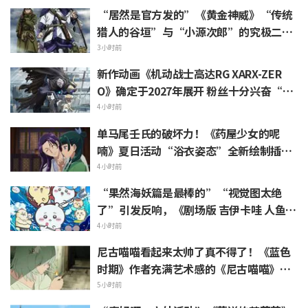
热烈反响
“居然是官方发的”《黄金神威》“传统
猎人的谷垣”与“小源次郎”的究极二选
一 引发“两个都喜欢”的声浪涌现
3小时前
新作动画《机动战士高达RG XARX-ZER
O》确定于2027年展开 粉丝十分兴奋“斗
篷加上野兽般的胳膊！！”“主角机相当
4小时前
帅气”
单马尾壬氏的破坏力！《药屋少女的呢
喃》夏日活动“浴衣姿态”全新绘制插画
引发“心脏真的遭不住了”“建议留作壁
4小时前
画”的反响
“果然海妖篇是最棒的”“视觉图太绝
了”引发反响，《剧场版 吉伊卡哇 人鱼岛
的秘密》今日7月24日上映
4小时前
尼古喵喵看起来太帅了真不得了！《蓝色
时期》作者充满艺术感的《尼古喵喵》插
画被赞“说不定真能在艺大见到”
5小时前