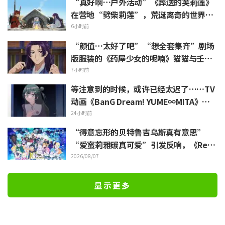
“真好啊…户外活动”《葬送的芙莉莲》
在营地“劈柴莉莲”，荒诞离奇的世界观
引发“每天都很充实呢”的反响
6小时前
“颜值…太好了吧”“想全套集齐”剧场
版服装的《药屋少女的呢喃》猫猫与壬氏
精细手办立体化
7小时前
等注意到的时候，或许已经太迟了……TV
动画《BanG Dream! YUME∞MITA》第8
集剧照与梗概公开
24小时前
“得意忘形的贝特鲁吉乌斯真有意思”
“爱蜜莉雅碳真可爱”引发反响，《ReZe
ro》动画10周年纪念活动视觉图解禁
2026/08/07
显示更多