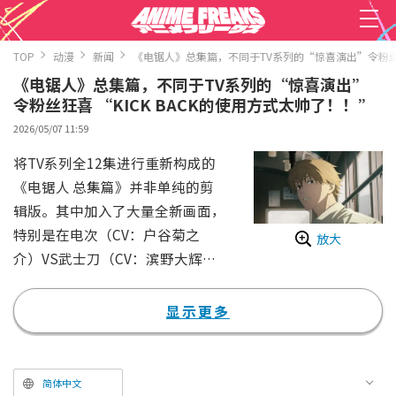
TOP
动漫
新闻
《电锯人》总集篇，不同于TV系列的“惊喜演出”令粉丝狂喜
《电锯人》总集篇，不同于TV系列的“惊喜演出”
令粉丝狂喜 “KICK BACK的使用方式太帅了！！”
2026/05/07 11:59
将TV系列全12集进行重新构成的
《电锯人 总集篇》并非单纯的剪
辑版。其中加入了大量全新画面，
特别是在电次（CV：户谷菊之
放大
介）VS武士刀（CV：滨野大辉）
的战斗中播放OP曲《KICK BAC
K》的惊喜演出，令粉丝们陷入了
显示更多
狂喜。
在《电锯人 总集篇》后篇中，描
绘了电次与武士刀的激战。就在电
简体中文