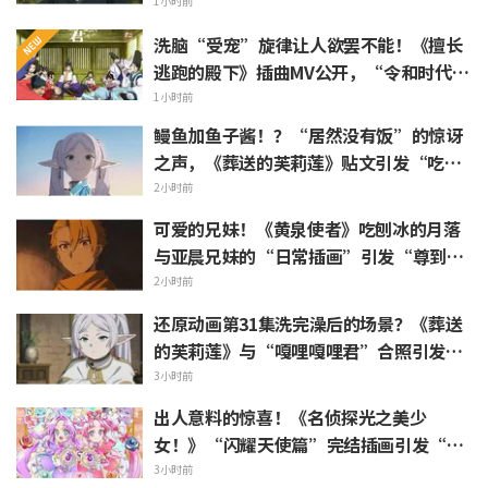
游表情包上线引发粉丝狂喜
1小时前
洗脑“受宠”旋律让人欲罢不能！《擅长
逃跑的殿下》插曲MV公开，“令和时代的
时代剧居然出角色歌”引发热议
1小时前
鳗鱼加鱼子酱！？“居然没有饭”的惊讶
之声，《葬送的芙莉莲》贴文引发“吃白
烧才是懂行”的热烈反响
2小时前
可爱的兄妹！《黄泉使者》吃刨冰的月落
与亚晨兄妹的“日常插画”引发“尊到升
天”“完全就是情侣嘛”等热烈反响
2小时前
还原动画第31集洗完澡后的场景？《葬送
的芙莉莲》与“嘎哩嘎哩君”合照引发
“头发像是裹着浴巾”热议
3小时前
出人意料的惊喜！《名侦探光之美少
女！》“闪耀天使篇”完结插画引发“心
里一阵紧揪”“感受到了制作组的爱”等
3小时前