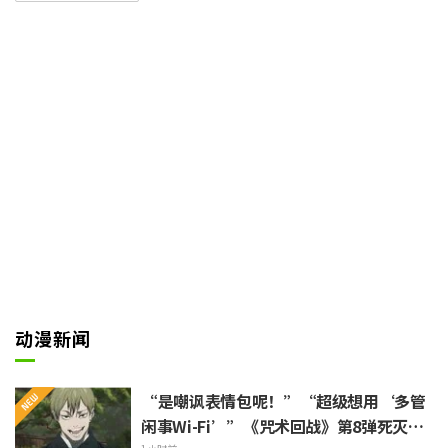
次变身为电锯人进入战斗模式的同
时，那段令人印象深刻的贝斯声随
之响起……！在米津玄师演唱的O
P曲《KICK BACK》那充满疾驰感
的旋律衬托下，两人展开了殊死搏
斗。
动漫新闻
“是嘲讽表情包呢！”“超级想用‘多管
闲事Wi-Fi’”《咒术回战》第8弹死灭回