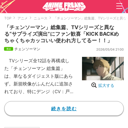
TOP
アニメ
ニュース
「チェンソーマン」総集篇、TVシリーズと異なる
「チェンソーマン」総集篇、TVシリーズと異な
る“サプライズ演出”にファン歓喜「KICK BACKめ
ちゃくちゃカッコいい使われ方してるー！！」
チェンソーマン
2026/05/04 21:00
TVシリーズ全12話を再構成し
た「チェンソーマン 総集篇」
は、単なるダイジェスト版にあら
ず。新規映像がふんだんに追加さ
拡大する
れており、特にデンジ（CV：戸
谷菊之介）VSサムライソード（C
V：濱野大輝）戦でOP曲「KICK B
続きを読む
ACK」が流れるサプライズ演出は
ファンを歓喜させた。