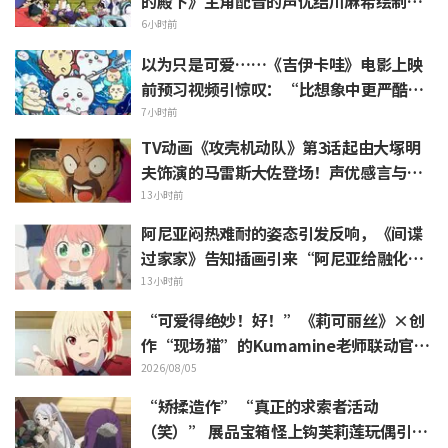
的殿下》主角配音的声优结川麻希绘制的
第13话ED插画引发赞叹
6小时前
以为只是可爱……《吉伊卡哇》电影上映
前预习视频引惊叹：“比想象中更严酷”
“全是关于打工的话题”的反差感
7小时前
TV动画《攻壳机动队》第3话起由大塚明
夫饰演的马雷斯大佐登场！声优感言与片
尾插画公开
13小时前
阿尼亚闷热难耐的姿态引发反响，《间谍
过家家》告知插画引来“阿尼亚给融化
了”
13小时前
“可爱得绝妙！好！”《莉可丽丝》×创
作“现场猫”的Kumamine老师联动官宣
引发“好！”反响不断
2026/08/05
“矫揉造作”“真正的求索者活动
（笑）” 展品宝箱怪上钩芙莉莲玩偶引吐