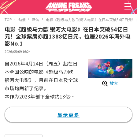
TOP
动漫
新闻
电影《超级马力欧 银河大电影》在日本突破54亿日元！全球
电影《超级马力欧 银河大电影》在日本突破54亿日
元！全球票房亦超1388亿日元，位居2026年海外电
影No.1
2026/05/09 16:24
自2026年4月24日（周五）起在日
本全国公映的电影《超级马力欧
银河大电影》，目前在日本及全球
放大
市场均刷新了纪录。
本作为2023年创下全球约13亿美
元（约2000亿日元）以上票房纪
录的《超级马力欧兄弟大电影》系
显示更多
列第二部作品。由照明娱乐的克里
斯·梅勒丹德利与任天堂的宫本茂