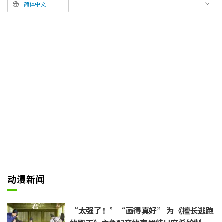
共同担纲制作人，并由环球影业与
简体中文
任天堂共同出资制作。
在日本国内，五一黄金周期间的5
月1日（周五）至3日（周日）这
三天周末票房收入达11亿7,248万
5,030日元，连续两周蝉联周末观
影人数榜首。长假期间观众纷纷涌
入影院，截至5月6日（周三）的
累计票房已达54亿621万1,110日
元，迅速突破了50亿大关。这一
成绩不断刷新着2026年度公映的
海外电影纪录。
动漫新闻
“太强了！”“画得真好” 为《擅长逃跑