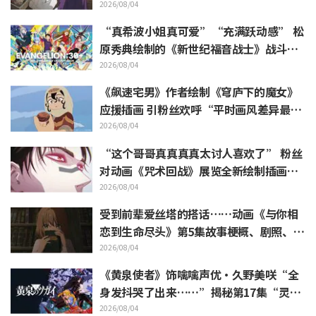
槽如潮《葬送的芙莉莲》
2026/08/04
“真希波小姐真可爱”“充满跃动感” 松
原秀典绘制的《新世纪福音战士》战斗服
姿态三人美丽手稿公开引热议
2026/08/04
《飙速宅男》作者绘制《穹庐下的魔女》
应援插画 引粉丝欢呼“平时画风差异最大
的人画出来原来是这样”
2026/08/04
“这个哥哥真真真真太讨人喜欢了” 粉丝
对动画《咒术回战》展览全新绘制插画中
逼近虎杖悠仁的胀相感到狂喜
2026/08/04
受到前辈爱丝塔的搭话……动画《与你相
恋到生命尽头》第5集故事梗概、剧照、W
EB预告、剧集海报公开
2026/08/04
《黄泉使者》饰噙噙声优·久野美咲“全
身发抖哭了出来……”揭秘第17集“灵魂
名演”的幕后
2026/08/04