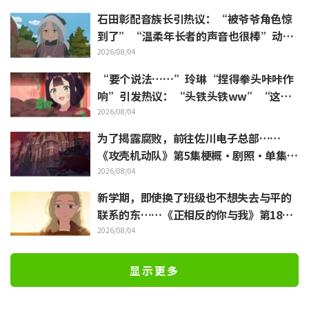
石田彰配音族长引热议：“被爷爷角色惊
到了”“温柔年长者的声音也很棒”动画
《穹庐下的魔女》第6集
2026/08/04
“要个说法……”玲琳“捏得拳头咔咔作
响”引发热议：“头铁头铁ww”“这表
情绝了”／《我是不才恶女》第4集
2026/08/04
为了揭露腐败，前往佐川电子总部……
《攻壳机动队》第5集梗概·剧照·单集视
觉图公开
2026/08/04
新学期，即使换了班级也不想失去与平的
联系的东……《正相反的你与我》第18集
梗概·剧照公开
2026/08/04
显示更多