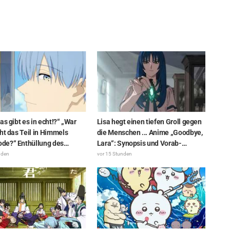
ter
as gibt es in echt!?“ „War
Lisa hegt einen tiefen Groll gegen
ht das Teil in Himmels
die Menschen ... Anime „Goodbye,
e?“ Enthüllung des
Lara“: Synopsis und Vorab-
 des Dunklen Drachen“ aus
Screenshots zu Folge 6
nden
vor 15 Stunden
e 1 von „Frieren – Nach dem
veröffentlicht
r Reise“ versetzt Fans in
nen