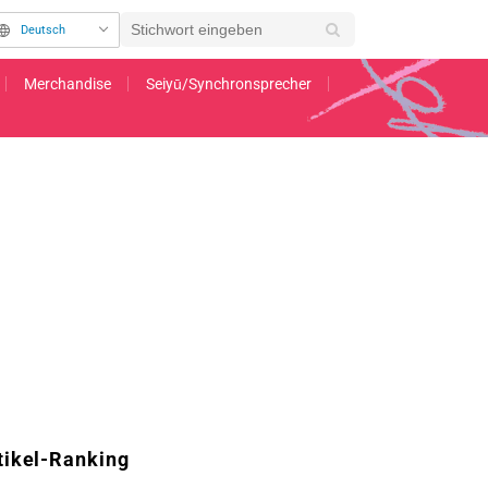
Deutsch
Merchandise
Seiyū/Synchronsprecher
ersteigen 138,8 Milliarden Yen – Spitzenreiter unter den ausländischen Filmen 
tikel-Ranking