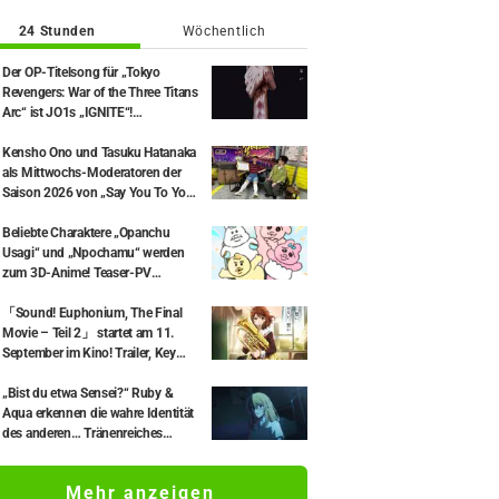
24 Stunden
Wöchentlich
Der OP-Titelsong für „Tokyo
Revengers: War of the Three Titans
Arc“ ist JO1s „IGNITE“!
Kommentare ebenfalls eingetroffen
Kensho Ono und Tasuku Hatanaka
als Mittwochs-Moderatoren der
Saison 2026 von „Say You To Yo
Asobi“ bestätigt! Kuriose Fast-
Panne während der Live-Sendung:
Beliebte Charaktere „Opanchu
Kopf fällt vom Kostüm ab.
Usagi“ und „Npochamu“ werden
zum 3D-Anime! Teaser-PV
ebenfalls veröffentlicht
「Sound! Euphonium, The Final
Movie – Teil 2」 startet am 11.
September im Kino! Trailer, Key
Visual und Ticket-Infos
veröffentlicht
„Bist du etwa Sensei?“ Ruby &
Aqua erkennen die wahre Identität
des anderen… Tränenreiches
Wiedersehen wird als „legendäre
Episode“ und „Gänsehaut pur“
Mehr anzeigen
gefeiert – Anime „【OSHI NO KO】