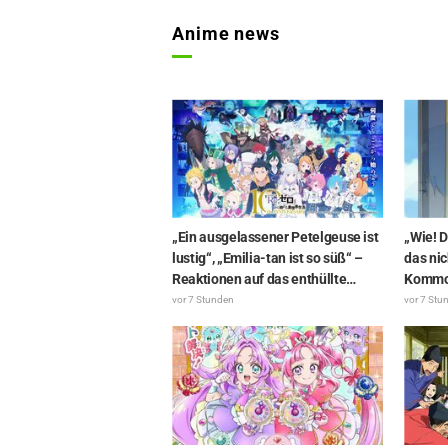
Anime news
„Ein ausgelassener Petelgeuse ist
„Wie! D
lustig“, „Emilia-tan ist so süß“ –
das nic
Reaktionen auf das enthüllte
Kommod
Visuelle zum Event anlässlich des
„Horns
vor 7 Stunden
vor 7 Stu
10-jährigen Anime-Jubiläums von
Episod
„Re:ZERO -Starting Life in Another
Ende de
World-“
Erstau