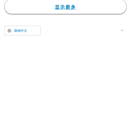
他彻底改观了吧。
显示更多
在从第四季延续至今的夏威夷篇章
节中，得知和也与千鹤真实关系的
七海麻美的百般试探与动摇也愈发
简体中文
剧烈，故事迎来了巨大的转折点。