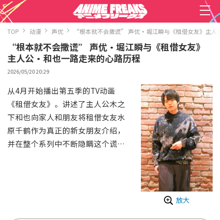
TOP
动漫
声优
“根本就不会撒谎” 声优·堀江瞬与《租借女友》主人
“根本就不会撒谎” 声优·堀江瞬与《租借女友》
主人公·和也一路走来的心路历程
2026/05/20 20:29
从4月开始播出第五季的TV动画
《租借女友》。讲述了主人公木之
下和也向家人和朋友将租借女友水
原千鹤作为真正的新女朋友介绍，
并在整个系列中不断隐瞒这个谎言
的故事。
对于不断撒谎的废柴和也，观众和
声优阵容对他的评价起初并不高，
但自从在第三季中成功完成了电影
放大
制作的众筹后，应该有很多观众对