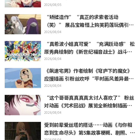
引发“好！”反响不断
2026/08/05
“矫揉造作”“真正的求索者活动
（笑）” 展品宝箱怪上钩芙莉莲玩偶引吐
槽如潮《葬送的芙莉莲》
2026/08/04
“真希波小姐真可爱”“充满跃动感” 松
原秀典绘制的《新世纪福音战士》战斗服
姿态三人美丽手稿公开引热议
2026/08/04
《飙速宅男》作者绘制《穹庐下的魔女》
应援插画 引粉丝欢呼“平时画风差异最大
的人画出来原来是这样”
2026/08/04
“这个哥哥真真真真太讨人喜欢了” 粉丝
对动画《咒术回战》展览全新绘制插画中
逼近虎杖悠仁的胀相感到狂喜
2026/08/04
受到前辈爱丝塔的搭话……动画《与你相
恋到生命尽头》第5集故事梗概、剧照、W
2026/08/04