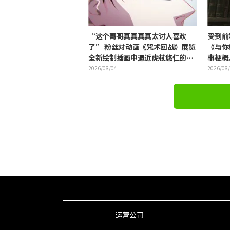
“这个哥哥真真真真太讨人喜欢
受到前
了” 粉丝对动画《咒术回战》展览
《与你
全新绘制插画中逼近虎杖悠仁的胀
事梗概
相感到狂喜
报公开
2026/08/04
2026/08
运营公司