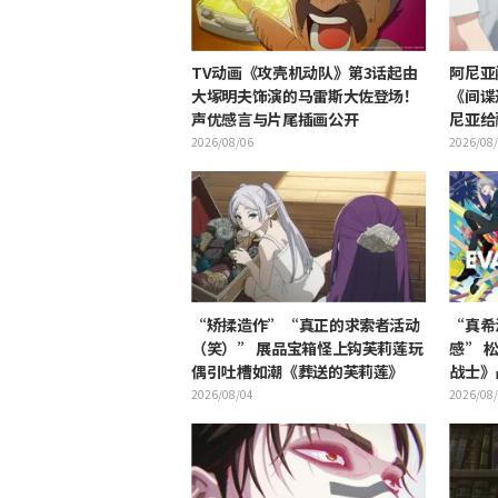
TV动画《攻壳机动队》第3话起由
阿尼亚
大塚明夫饰演的马雷斯大佐登场！
《间谍
声优感言与片尾插画公开
尼亚给
2026/08/06
2026/08
“矫揉造作”“真正的求索者活动
“真希
（笑）” 展品宝箱怪上钩芙莉莲玩
感” 
偶引吐槽如潮《葬送的芙莉莲》
战士》
开引热
2026/08/04
2026/08