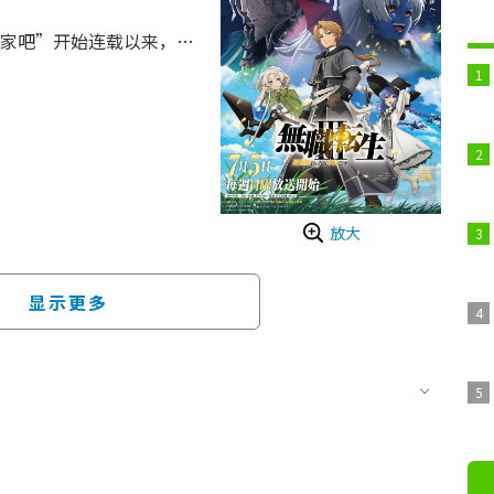
说家吧”开始连载以来，该
有着超高人气的《无职转生
讲述了一名34岁无职、单
门后最终遭遇交通事故身
乌斯·格雷拉特转生。他
面各种相遇与试炼的过程
的姿态以及一段宏大的冒
放大
显示更多