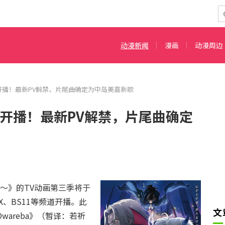
动漫新闻
漫画
动漫周边
5日开播！最新PV解禁，片尾曲确定为中岛美嘉新歌
5日开播！最新PV解禁，片尾曲确定
～》的TV动画第三季将于
MX、BS11等频道开播。此
文
Owareba》（暂译：若祈