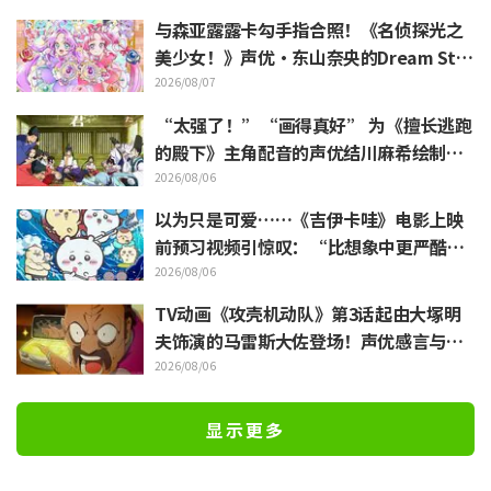
与森亚露露卡勾手指合照！《名侦探光之
美少女！》声优·东山奈央的Dream Sta
ge观影报告引发“是双重奥秘啊”的反响
2026/08/07
“太强了！”“画得真好” 为《擅长逃跑
的殿下》主角配音的声优结川麻希绘制的
第13话ED插画引发赞叹
2026/08/06
以为只是可爱……《吉伊卡哇》电影上映
前预习视频引惊叹：“比想象中更严酷”
“全是关于打工的话题”的反差感
2026/08/06
TV动画《攻壳机动队》第3话起由大塚明
夫饰演的马雷斯大佐登场！声优感言与片
尾插画公开
2026/08/06
显示更多