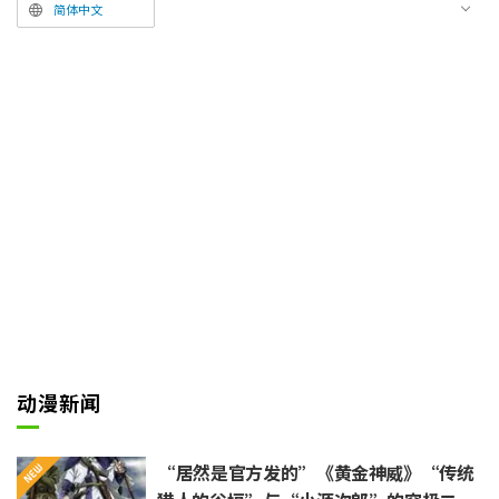
《Kaze no Anthem》。”画面以
简体中文
鲜艳的蓝色为背景，身穿白色尖帽
子与斗篷的奇夫利左手抚摸着颈
部。在他的身后，数只散发着诡异
气息的黑色阴影之手延伸而出，这
是一幅虽然美丽却带着些许黑暗与
不安氛围作品。
动漫新闻
“居然是官方发的”《黄金神威》“传统