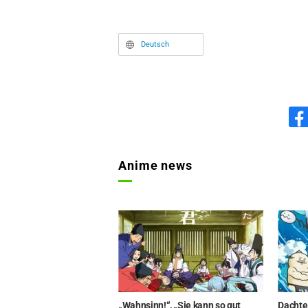
Deutsch
Anime news
„Wahnsinn!“, „Sie kann so gut
Dachte,