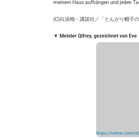
meinem Haus aufhängen und jeden Tag
(C)白浜鴎・講談社／「とんがり帽子
▼ Meister Qifrey, gezeichnet von Eve
https://twitter.com