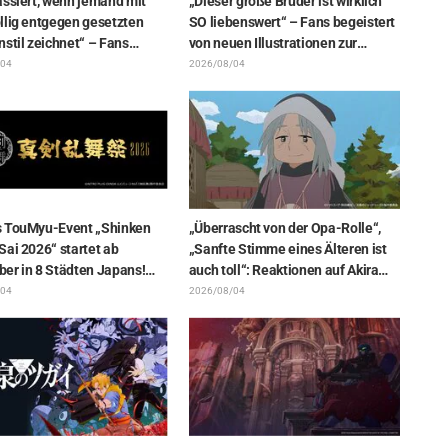
assiert, wenn jemand mit
„Dieser große Bruder ist wirklich
llig entgegen gesetzten
SO liebenswert“ – Fans begeistert
stil zeichnet“ – Fans
von neuen Illustrationen zur
ert von der Unterstützungs-
„JUJUTSU KAISEN“-Ausstellung,
/04
2026/08/04
ration des „Yowamushi
auf denen Choso Yūji Itadori auf
-Schöpfers für „Jaadugar: A
die Pelle rückt
in Mongolia“
 TouMyu-Event „Shinken
„Überrascht von der Opa-Rolle“,
ai 2026“ startet ab
„Sanfte Stimme eines Älteren ist
er in 8 Städten Japans!
auch toll“: Reaktionen auf Akira
 Touken Danshi vereint
Ishidas Stimme als Stammesfürst
/04
2026/08/04
in Episode 6 von „Jaadugar: A
Witch in Mongolia“