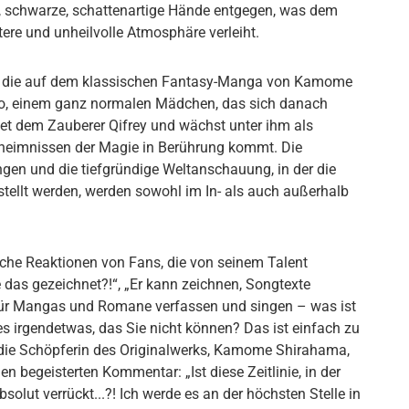
, schwarze, schattenartige Hände entgegen, was dem
ere und unheilvolle Atmosphäre verleiht.
rie, die auf dem klassischen Fantasy-Manga von Kamome
oco, einem ganz normalen Mädchen, das sich danach
net dem Zauberer Qifrey und wächst unter ihm als
eheimnissen der Magie in Berührung kommt. Die
gen und die tiefgründige Weltanschauung, in der die
ellt werden, werden sowohl im In- als auch außerhalb
iche Reaktionen von Fans, die von seinem Talent
e das gezeichnet?!“, „Er kann zeichnen, Songtexte
 für Mangas und Romane verfassen und singen – was ist
t es irgendetwas, das Sie nicht können? Das ist einfach zu
h die Schöpferin des Originalwerks, Kamome Shirahama,
en begeisterten Kommentar: „Ist diese Zeitlinie, in der
bsolut verrückt...?! Ich werde es an der höchsten Stelle in