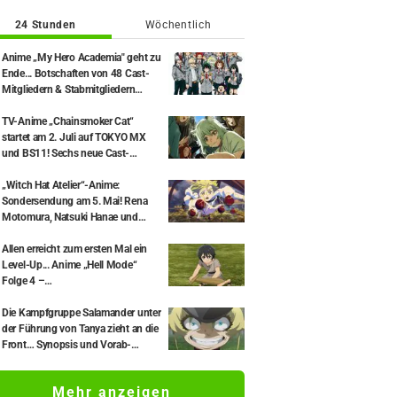
24 Stunden
Wöchentlich
Anime „My Hero Academia" geht zu
Ende... Botschaften von 48 Cast-
Mitgliedern & Stabmitgliedern
einschließlich Daiki Yamashita
veröffentlicht, Epilog-Visual Full
TV-Anime „Chainsmoker Cat“
Ver. ebenfalls freigegeben
startet am 2. Juli auf TOKYO MX
und BS11! Sechs neue Cast-
Mitglieder angekündigt, darunter
Misato Matsuoka als Yaku Neko.
„Witch Hat Atelier“-Anime:
Sondersendung am 5. Mai! Rena
Motomura, Natsuki Hanae und
weitere Hauptdarsteller sind mit
dabei
Allen erreicht zum ersten Mal ein
Level-Up... Anime „Hell Mode“
Folge 4 –
Handlungszusammenfassung &
Vorschaubilder veröffentlicht
Die Kampfgruppe Salamander unter
der Führung von Tanya zieht an die
Front… Synopsis und Vorab-
Screenshots zu Episode 1 des
Anime „Saga of Tanya the Evil II“
Mehr anzeigen
veröffentlicht