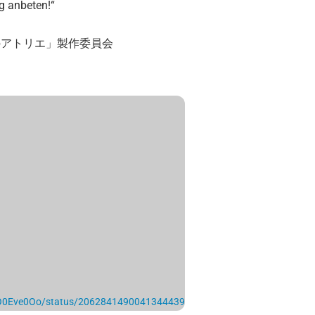
 anbeten!“
のアトリエ」製作委員会
/oO0Eve0Oo/status/2062841490041344439