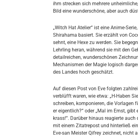
ihm strecken sich mehrere unheimliche
Bild eine wunderschöne, aber auch düst
„Witch Hat Atelier“ ist eine Anime-Se
Shirahama basiert. Sie erzählt von C
sehnt, eine Hexe zu werden. Sie begeg
Lehrling heran, während sie mit den G
detailreichen, wunderschönen Zeichnun
Mechanismen der Magie logisch dargest
des Landes hoch geschätzt.
Auf diesen Post von Eve folgten zahlre
verblüfft waren, wie etwa: „H-Haben Si
schreiben, komponieren, die Vorlagen
er eigentlich?“ oder „Mal im Ernst, gib
krass!“. Darüber hinaus reagierte auc
mit einem Zitatrepost und hinterließ ein
Eve-san Meister Qifrey zeichnet, nicht a