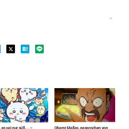
Twit
ter
 es sei nur süß ... –
Oberst Malles, gesprochen von