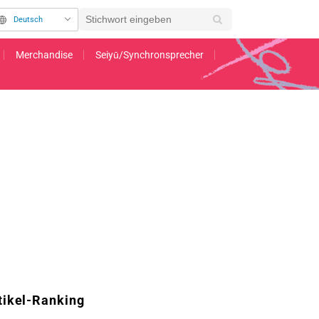
Deutsch
Merchandise
Seiyū/Synchronsprecher
eichnen“ – Auch die Schöpferin freut sich: „Ich werde es aufhängen und anbeten“
tikel-Ranking