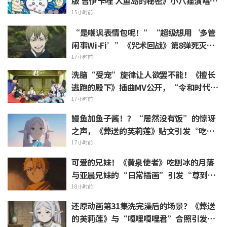
版 吉伊卡哇 人鱼岛的秘密》小八猫演唱的
不安 PV 引发热议
15小时前
“是嘲讽表情包呢！”“超级想用‘多管
闲事Wi-Fi’”《咒术回战》第8弹死灭回
游表情包上线引发粉丝狂喜
17小时前
洗脑“受宠”旋律让人欲罢不能！《擅长
逃跑的殿下》插曲MV公开，“令和时代的
时代剧居然出角色歌”引发热议
17小时前
鳗鱼加鱼子酱！？“居然没有饭”的惊讶
之声，《葬送的芙莉莲》贴文引发“吃白
烧才是懂行”的热烈反响
17小时前
可爱的兄妹！《黄泉使者》吃刨冰的月落
与亚晨兄妹的“日常插画”引发“尊到升
天”“完全就是情侣嘛”等热烈反响
18小时前
还原动画第31集洗完澡后的场景？《葬送
的芙莉莲》与“嘎哩嘎哩君”合照引发