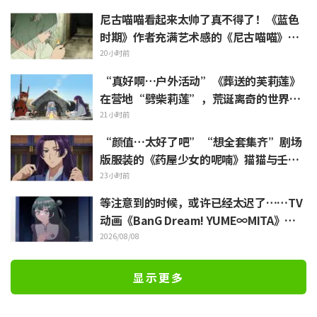
尼古喵喵看起来太帅了真不得了！《蓝色
时期》作者充满艺术感的《尼古喵喵》插
画被赞“说不定真能在艺大见到”
20小时前
“真好啊…户外活动”《葬送的芙莉莲》
在营地“劈柴莉莲”，荒诞离奇的世界观
引发“每天都很充实呢”的反响
21小时前
“颜值…太好了吧”“想全套集齐”剧场
版服装的《药屋少女的呢喃》猫猫与壬氏
精细手办立体化
23小时前
等注意到的时候，或许已经太迟了……TV
动画《BanG Dream! YUME∞MITA》第8
集剧照与梗概公开
2026/08/08
显示更多