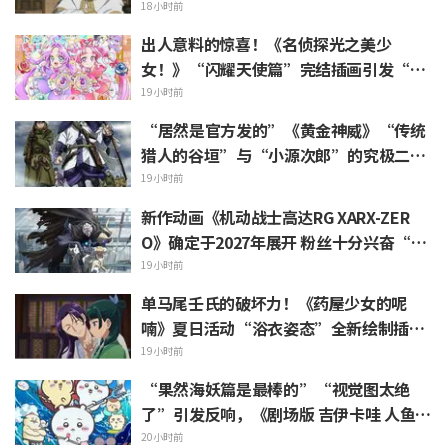
“头发像是裹着浴巾”热议
18小时前
出人意料的惊喜！《名侦探光之美少
女！》“闪耀天使篇”完结插画引发“心
里一阵紧揪”“感受到了制作组的爱”等
19小时前
热烈反响
“居然是官方发的”《黄金神威》“传统
猎人的谷垣”与“小源次郎”的究极二选
一 引发“两个都喜欢”的声浪涌现
19小时前
新作动画《机动战士高达RG XARX-ZER
O》确定于2027年展开 粉丝十分兴奋“斗
篷加上野兽般的胳膊！！”“主角机相当
19小时前
帅气”
单马尾壬氏的破坏力！《药屋少女的呢
喃》夏日活动“浴衣姿态”全新绘制插画
引发“心脏真的遭不住了”“建议留作壁
19小时前
画”的反响
“果然海妖篇是最棒的”“视觉图太绝
了”引发反响，《剧场版 吉伊卡哇 人鱼岛
的秘密》今日7月24日上映
20小时前