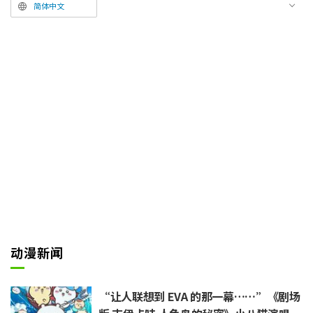
好路过。“那是……什么呀……”
简体中文
被勾起好奇心的小八猫问道：“那
个……是什么呀？”
于是，风狮回答说：“是萨塔番
饼。”面对对这个陌生名字感到困
惑的两人，风狮一边说着“请吃吧
ッ”一边递了过去，两人便高兴地
塞满了一嘴的“萨塔番饼”，直呼
“呜喔”、“总觉得……吃上瘾
了……”。
动漫新闻
“让人联想到 EVA 的那一幕……”《剧场