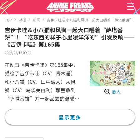
TOP
动漫
新闻
吉伊卡哇＆小八猫和风狮一起大口嚼着“萨塔番饼”！“
吉伊卡哇＆小八猫和风狮一起大口嚼着“萨塔番
饼”！“吃东西的样子心里暖洋洋的”引发反响——
《吉伊卡哇》第165集
2026/06/12 09:09
在动画《吉伊卡哇》第165集中，
描绘了吉伊卡哇（CV：青木遥）
和小八猫（CV：田中诚人）从风
狮（CV：岛袋美由利）那里收到
放大
“萨塔番饼”并一起品尝的温馨画
面。
风狮坐在树桩上，大口大口地吃着
显示更多
一个断面呈紫色、酷似沙塔安达基
的东西。这时吉伊卡哇和小八猫刚