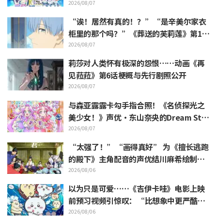
ro》动画10周年纪念活动视觉图解禁
2026/08/07
“诶！居然有真的！？”“是辛美尔家衣
柜里的那个吗？”《葬送的芙莉莲》第1集
中出现的“暗黑龙的角”公开引发粉丝惊
2026/08/07
叹
莉莎对人类怀有极深的怨恨……动画《再
见菈菈》第6话梗概与先行剧照公开
2026/08/07
与森亚露露卡勾手指合照！《名侦探光之
美少女！》声优·东山奈央的Dream Sta
ge观影报告引发“是双重奥秘啊”的反响
2026/08/07
“太强了！”“画得真好” 为《擅长逃跑
的殿下》主角配音的声优结川麻希绘制的
第13话ED插画引发赞叹
2026/08/06
以为只是可爱……《吉伊卡哇》电影上映
前预习视频引惊叹：“比想象中更严酷”
“全是关于打工的话题”的反差感
2026/08/06