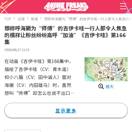
TOP
动漫
新闻
想称呼海獭为“师傅”的吉伊卡哇一行人那令人焦急的模
想称呼海獭为“师傅”的吉伊卡哇一行人那令人焦急
的模样让粉丝纷纷高呼“加油”《吉伊卡哇》第166
集
2026/06/17 11:31
在动画《吉伊卡哇》第166集中，
描绘了吉伊卡哇（CV：青木遥）
和小八猫（CV：田中诚人）面对
海獭（CV：内田雄马）时，虽然
放大
想叫“师傅”却怎么也说不出口的
令人焦急的场面。
在第166集的前半部分中，描绘了
显示更多
在拉面“郎”里工作的风狮（C
V：岛袋美由利）将拉面盔甲先生