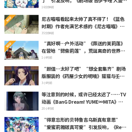
了”引发反响，《剧场版 吉伊卡哇 人鱼岛
的秘密》今日7月24日上映
16分钟前
尼古喵喵看起来太帅了真不得了！《蓝色
时期》作者充满艺术感的《尼古喵喵》插
画被赞“说不定真能在艺大见到”
35分钟前
“真好啊…户外活动”《葬送的芙莉莲》
在营地“劈柴莉莲”，荒诞离奇的世界观
引发“每天都很充实呢”的反响
1小时前
“颜值…太好了吧”“想全套集齐”剧场
版服装的《药屋少女的呢喃》猫猫与壬氏
精细手办立体化
3小时前
等注意到的时候，或许已经太迟了……TV
动画《BanG Dream! YUME∞MITA》第8
集剧照与梗概公开
20小时前
“得意忘形的贝特鲁吉乌斯真有意思”
“爱蜜莉雅碳真可爱”引发反响，《ReZe