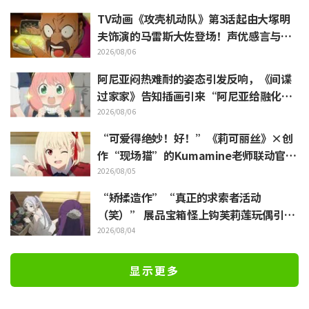
TV动画《攻壳机动队》第3话起由大塚明
夫饰演的马雷斯大佐登场！声优感言与片
尾插画公开
2026/08/06
阿尼亚闷热难耐的姿态引发反响，《间谍
过家家》告知插画引来“阿尼亚给融化
了”
2026/08/06
“可爱得绝妙！好！”《莉可丽丝》×创
作“现场猫”的Kumamine老师联动官宣
引发“好！”反响不断
2026/08/05
“矫揉造作”“真正的求索者活动
（笑）” 展品宝箱怪上钩芙莉莲玩偶引吐
槽如潮《葬送的芙莉莲》
2026/08/04
显示更多