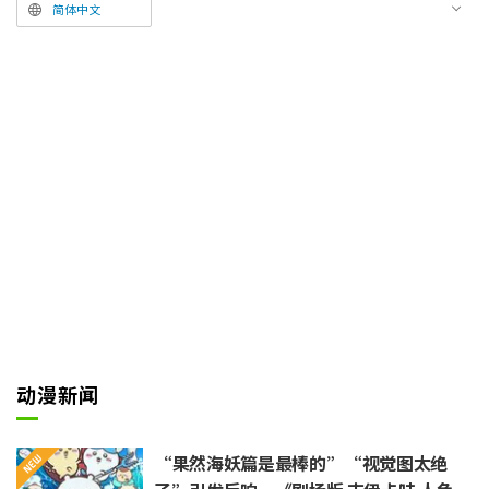
（CV：松冈祯丞）称作“师
简体中文
傅”，而吉伊卡哇一行人对这一幕
充满憧憬的模样。
紧接着，在嘟囔着“好想……试
着……叫一声……师傅呢……”的
小八猫和点头同意的吉伊卡哇面
前，海獭路过此地。捕捉到好机会
的两人走上前去想叫海獭“师
傅”，但却因为太过紧张，只能发
出“啊……师……傅……”
“傅……”的声音，怎么也无法完
整地说出话来。
动漫新闻
“果然海妖篇是最棒的”“视觉图太绝