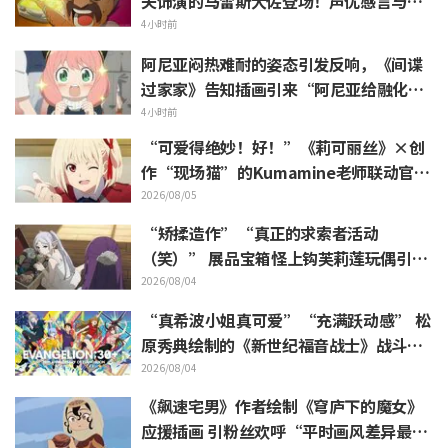
夫饰演的马雷斯大佐登场！声优感言与片
尾插画公开
4小时前
阿尼亚闷热难耐的姿态引发反响，《间谍
过家家》告知插画引来“阿尼亚给融化
了”
4小时前
“可爱得绝妙！好！”《莉可丽丝》×创
作“现场猫”的Kumamine老师联动官宣
引发“好！”反响不断
2026/08/05
“矫揉造作”“真正的求索者活动
（笑）” 展品宝箱怪上钩芙莉莲玩偶引吐
槽如潮《葬送的芙莉莲》
2026/08/04
“真希波小姐真可爱”“充满跃动感” 松
原秀典绘制的《新世纪福音战士》战斗服
姿态三人美丽手稿公开引热议
2026/08/04
《飙速宅男》作者绘制《穹庐下的魔女》
应援插画 引粉丝欢呼“平时画风差异最大