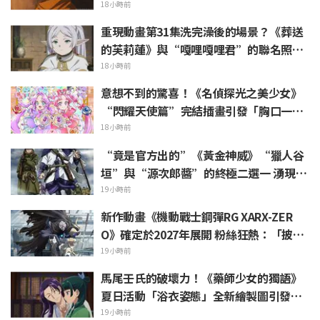
天」「根本是情侶吧」等熱烈聲浪
18小時前
重現動畫第31集洗完澡後的場景？《葬送
的芙莉蓮》與“嘎哩嘎哩君”的聯名照片
被熱議「好像把浴巾捲在頭髮上一樣」
18小時前
意想不到的驚喜！《名偵探光之美少女》
“閃耀天使篇”完結插畫引發「胸口一
緊」「感受到了製作組的愛」等熱烈反響
18小時前
“竟是官方出的”《黃金神威》“獵人谷
垣”與“源次郎醬”的終極二選一 湧現
「兩個都喜歡」的熱烈聲浪
19小時前
新作動畫《機動戰士鋼彈RG XARX-ZER
O》確定於2027年展開 粉絲狂熱：「披風
加上像野獸般的手臂！！」「主角機相當
19小時前
帥氣」
馬尾壬氏的破壞力！《藥師少女的獨語》
夏日活動「浴衣姿態」全新繪製圖引發
「心臟真的受不了一誰來救救我」、「應
19小時前