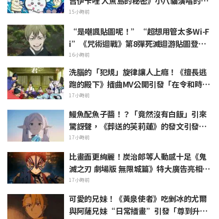
吉伊卡哇 人魚島的秘密》小八貓演唱的不
祥 PV 引發話題
15小時前
“是嘲諷貼圖呢！”“超想用管太多Wi-F
i”《咒術迴戰》第8彈死滅迴游貼圖登場
引發粉絲歡呼
16小時前
洗腦的「犯規」旋律讓人上癮！《擅長逃
跑的殿下》插曲MV公開引發「在令和時代
的歷史劇裡出角色歌」話題沸騰
17小時前
鰻魚配魚子醬！？「竟然沒有白飯」引來
驚訝聲，《葬送的芙莉蓮》的發文引發
「白燒真懂吃」的反響
17小時前
比畫面更絢麗！炭治郎等人動感十足《鬼
滅之刃 劇場版 無限城篇》特大廣告亮相池
袋引發熱烈反響
17小時前
可愛的兄妹！《黃泉使者》吃剉冰的尤爾
與阿薩兄妹“日常插畫”引發「尊到升