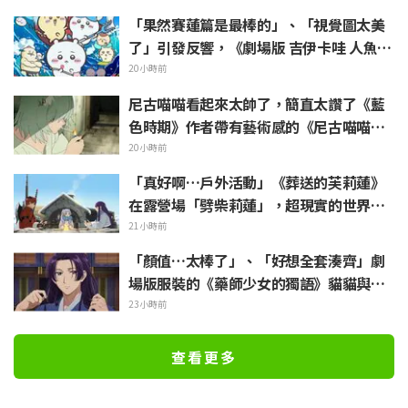
該要刻成壁畫保存下來」
「果然賽蓮篇是最棒的」、「視覺圖太美
了」引發反響，《劇場版 吉伊卡哇 人魚島
的秘密》於今日7月24日上映
20小時前
尼古喵喵看起來太帥了，簡直太讚了《藍
色時期》作者帶有藝術感的《尼古喵喵》
插畫引發「搞不好藝大真的會有人長這
20小時前
樣」
「真好啊…戶外活動」《葬送的芙莉蓮》
在露營場「劈柴莉蓮」，超現實的世界觀
引發「每天都很充實呢」的反響
21小時前
「顏值…太棒了」、「好想全套湊齊」劇
場版服裝的《藥師少女的獨語》貓貓與壬
氏化身精緻模型立體化
23小時前
查看更多