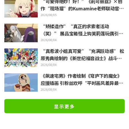
“可爱得绝妙！好！”《莉可丽丝》×创
作“现场猫”的Kumamine老师联动官宣
引发“好！”反响不断
2026/08/05
“矫揉造作”“真正的求索者活动
（笑）” 展品宝箱怪上钩芙莉莲玩偶引吐
槽如潮《葬送的芙莉莲》
2026/08/04
“真希波小姐真可爱”“充满跃动感” 松
原秀典绘制的《新世纪福音战士》战斗服
姿态三人美丽手稿公开引热议
2026/08/04
《飙速宅男》作者绘制《穹庐下的魔女》
应援插画 引粉丝欢呼“平时画风差异最大
的人画出来原来是这样”
2026/08/04
显示更多