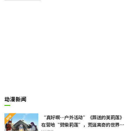
实。
《葬送的芙莉莲》改编自由山田钟
人（原作）和阿部司（作画）创作
的人气热门奇幻漫画。故事以勇者
一行人打倒魔王后的“之后”的世
界为舞台，描绘了曾与勇者一同打
倒魔王、活了千年以上的老精灵魔
法使・芙莉莲，以昔日同伴的逝世
为契机，展开了一场“了解人类的
旅行”。
精灵特有的悠久时间流逝，以及与
人类之间短暂却温馨的交流，深深
打动了读者与观众的心。
动漫新闻
“真好啊…户外活动”《葬送的芙莉莲》
在营地“劈柴莉莲”，荒诞离奇的世界观