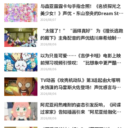
与森亚露露卡勾手指合照！《名侦探光之
美少女！》声优·东山奈央的Dream Sta
ge观影报告引发“是双重奥秘啊”的反响
2026/08/07
“太强了！”“画得真好” 为《擅长逃跑
的殿下》主角配音的声优结川麻希绘制的
第13话ED插画引发赞叹
2026/08/06
以为只是可爱……《吉伊卡哇》电影上映
前预习视频引惊叹：“比想象中更严酷”
“全是关于打工的话题”的反差感
2026/08/06
TV动画《攻壳机动队》第3话起由大塚明
夫饰演的马雷斯大佐登场！声优感言与片
尾插画公开
2026/08/06
阿尼亚闷热难耐的姿态引发反响，《间谍
过家家》告知插画引来“阿尼亚给融化
了”
2026/08/06