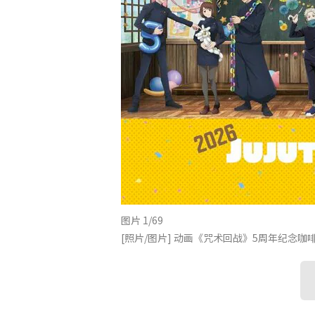
图片 1/69
[照片/图片] 动画《咒术回战》5周年纪念咖