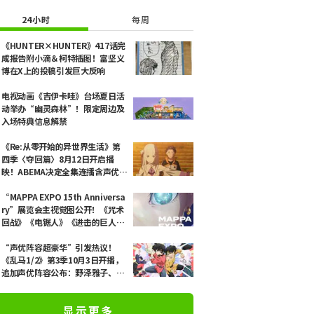
24小时
每周
《HUNTER×HUNTER》417话完
成报告附小滴＆柯特插图！富坚义
博在X上的投稿引发巨大反响
电视动画《吉伊卡哇》台场夏日活
动举办“幽灵森林”！限定周边及
入场特典信息解禁
《Re:从零开始的异世界生活》第
四季〈夺回篇〉8月12日开启播
映！ABEMA决定全集连播含声优副
声轨的过往系列作品
“MAPPA EXPO 15th Anniversa
ry”展览会主视觉图公开！《咒术
回战》《电锯人》《进击的巨人》
全新绘制插画同步亮相
“声优阵容超豪华”引发热议！
《乱马1/2》第3季10月3日开播，
追加声优阵容公布：野泽雅子、福
山润、田中真弓、早见沙织、田中
美海等
显示更多