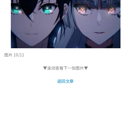
图片 10/11
▼滚动查看下一张图片▼
返回文章