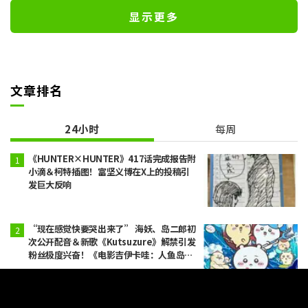
显示更多
文章排名
24小时
每周
《HUNTER×HUNTER》417话完成报告附
小滴＆柯特插图！富坚义博在X上的投稿引
发巨大反响
“现在感觉快要哭出来了” 海妖、岛二郎初
次公开配音＆新歌《Kutsuzure》解禁引发
粉丝极度兴奋！《电影吉伊卡哇：人鱼岛的
秘密》
电视动画《吉伊卡哇》台场夏日活动举办