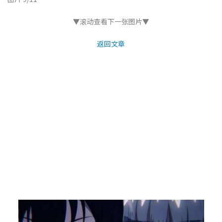
▼滚动查看下一张图片▼
返回文章