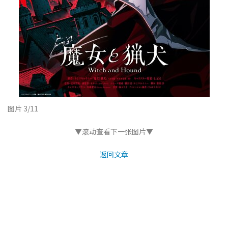
图片 3/11
▼滚动查看下一张图片▼
返回文章