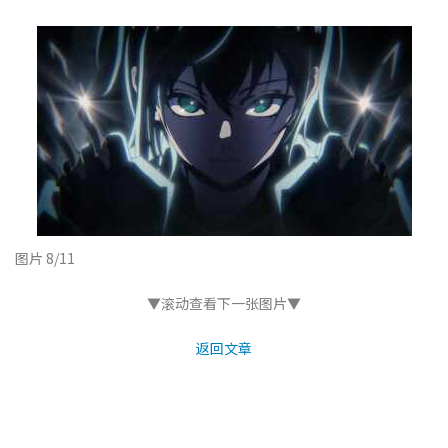
图片 8/11
▼滚动查看下一张图片▼
返回文章