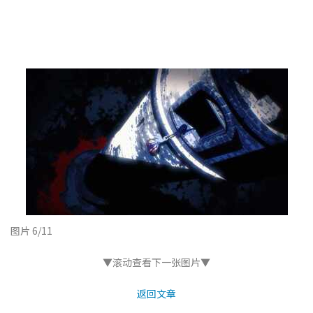
图片 6/11
▼滚动查看下一张图片▼
返回文章