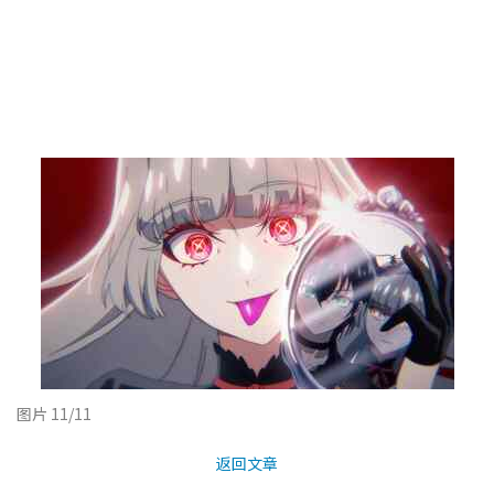
图片 11/11
返回文章