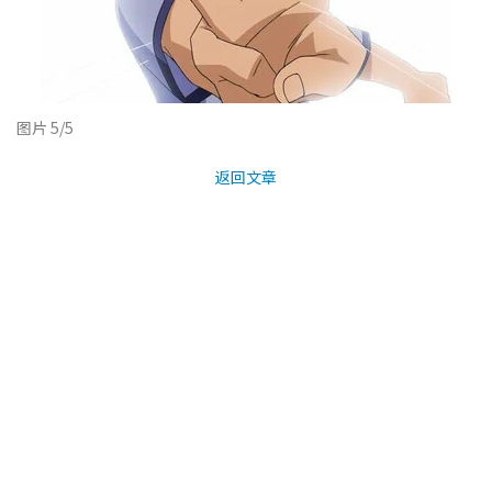
图片 5/5
返回文章