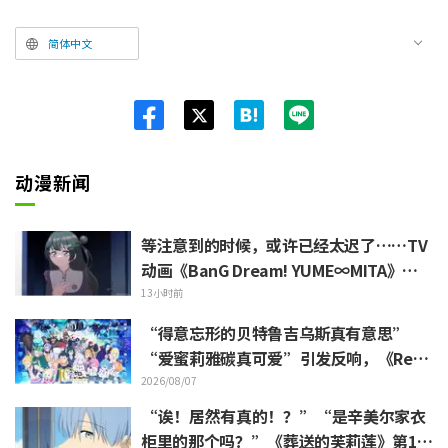
简体中文
Twit
ter
动漫新闻
等注意到的时候，或许已经太迟了……TV
动画《BanG Dream! YUME∞MITA》第8
集剧照与梗概公开
13小时前
“得意忘形的贝特鲁吉乌斯真有意思”
“爱蜜莉雅碳真可爱”引发反响，《ReZe
ro》动画10周年纪念活动视觉图解禁
2026/08/07
“诶！居然有真的！？”“是辛美尔家衣
柜里的那个吗？”《葬送的芙莉莲》第1集