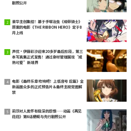
剧照公开
豪华主创集结！基于手塚治虫《缎带骑士》
原案的电影《THE RIBBON HERO》定于8
月上线
声优·伊藤彩沙迎来20多岁最后阶段，第三
本写真集正式发售！通过身材管理展现“成
熟可爱”新境界
电影《最终乐章 吹响吧！上低音号 后篇》全
新画面众多的正式预告片＆最终主视觉图解
禁
莉莎对人类怀有极深的怨恨……动画《再见
菈菈》第6话梗概与先行剧照公开