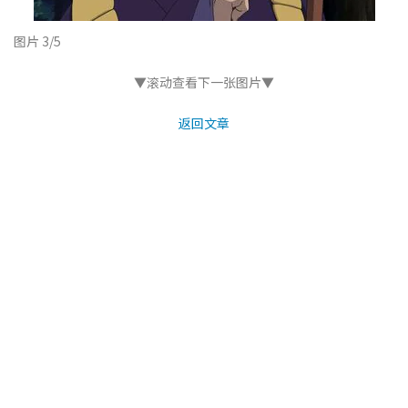
图片 3/5
▼滚动查看下一张图片▼
返回文章