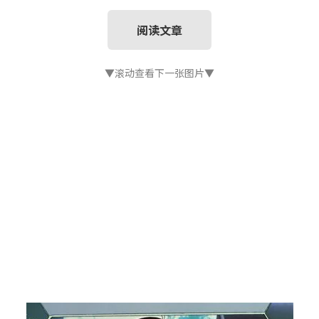
阅读文章
▼滚动查看下一张图片▼