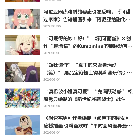
尾插画公开
阿尼亚闷热难耐的姿态引发反响，《间谍
过家家》告知插画引来“阿尼亚给融化
了”
2026/08/06
“可爱得绝妙！好！”《莉可丽丝》×创
作“现场猫”的Kumamine老师联动官宣
引发“好！”反响不断
2026/08/05
“矫揉造作”“真正的求索者活动
（笑）” 展品宝箱怪上钩芙莉莲玩偶引吐
槽如潮《葬送的芙莉莲》
2026/08/04
“真希波小姐真可爱”“充满跃动感” 松
原秀典绘制的《新世纪福音战士》战斗服
姿态三人美丽手稿公开引热议
2026/08/04
《飙速宅男》作者绘制《穹庐下的魔女》
应援插画 引粉丝欢呼“平时画风差异最大
的人画出来原来是这样”
2026/08/04