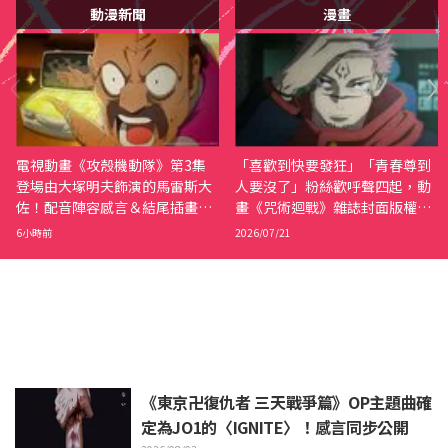
動漫新聞
漫畫
電視動畫《攻殼機動隊》第3集
「喜歡到快要發狂」「青春尊到
登場由大塚明夫飾演的馬雷斯大
人要沒了」粉絲歡呼聲四起，動
佐！配音陣容感言＆結尾插畫公
畫《咒術迴戰》雜誌封面版權視
開
覺圖新週邊解禁
6小時前
2026/07/21
《東京卍復仇者 三天戰爭篇》OP主題曲確
定為JO1的〈IGNITE〉！感言同步公開