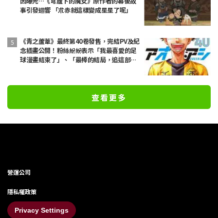
因曝光…《穹廬下的魔女》原作者的幕後故
事引發迴響 「朮赤就這樣變成星星了呢」
《青之蘆葦》最終第40卷發售，完結PV及紀
念插畫公開！粉絲紛紛表示「我最喜愛的足
球漫畫結束了」、「最棒的結局，追這部作
品的努力得到了回報」
查看更多
營運公司
隱私權政策
Privacy Settings