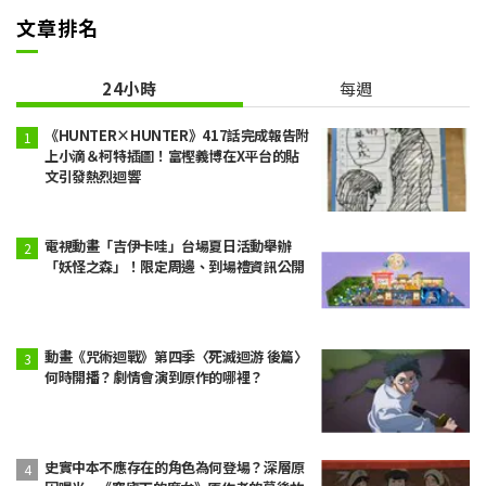
文章排名
24小時
每週
《HUNTER×HUNTER》417話完成報告附
上小滴＆柯特插圖！富樫義博在X平台的貼
文引發熱烈迴響
電視動畫「吉伊卡哇」台場夏日活動舉辦
「妖怪之森」！限定周邊、到場禮資訊公開
動畫《咒術迴戰》第四季〈死滅迴游 後篇〉
何時開播？劇情會演到原作的哪裡？
史實中本不應存在的角色為何登場？深層原