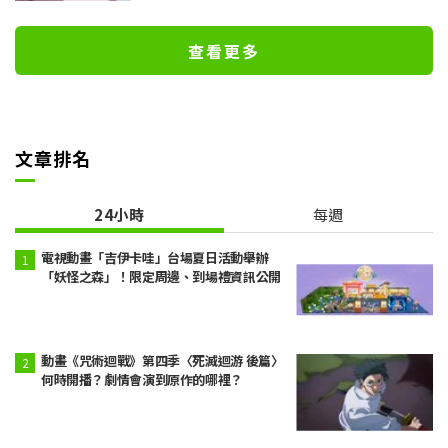
查看更多
文章排名
24小時
每週
電視動畫「吉伊卡哇」台場夏日活動舉辦
「妖怪之森」！限定周邊、到場禮資訊公開
動畫《咒術迴戰》第四季〈死滅迴游 後篇〉
何時開播？劇情會演到原作的哪裡？