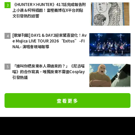
《HUNTER×HUNTER》417話完成報告附
上小滴＆柯特插圖！富樫義博在X平台的貼
文引發熱烈迴響
[歌單刊載] DAY1 & DAY2迎來驚喜變化！Av
e Mujica LIVE TOUR 2026 “Exitus” -FI
NAL- 演唱會現場報導
「誰叫你把房東本人帶過來的？」《尼古喵
喵》的合作寫真，唯獨房東不需要Cosplay
引發熱議
查看更多