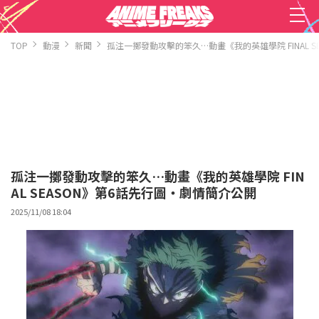
TOP
動漫
新聞
孤注一擲發動攻擊的笨久…動畫《我的英雄學院 FINAL 
孤注一擲發動攻擊的笨久…動畫《我的英雄學院 FIN
AL SEASON》第6話先行圖・劇情簡介公開
2025/11/08 18:04