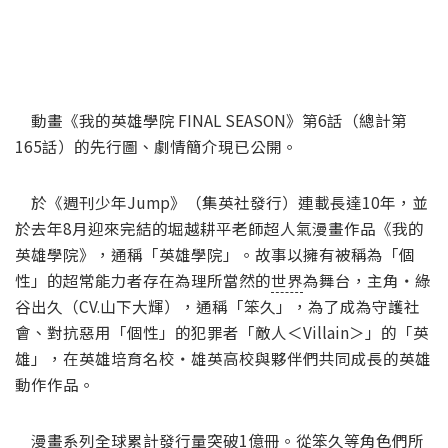
動畫《我的英雄學院 FINAL SEASON》第6話（總計第
165話）的先行圖、劇情簡介現已公開。
於《週刊少年Jump》（集英社發行）連載長達10年，並
於去年8月迎來完結的堀越耕平老師超人氣漫畫作品《我的
英雄學院》，通稱「英雄學院」。故事以擁有被稱為「個
性」的超常能力者存在為理所當然的
世界
為舞台，主角・綠
谷出久（CV.山下大輝），通稱「笨久」，為了成為守護社
會、對抗惡用「個性」的犯罪者「敵人＜Villain＞」的「英
雄」，在英雄培育名校・雄英高校與夥伴們共同成長的英雄
動作作品。
漫畫系列全球累計發行量突破1億冊。從笨久等角色們所