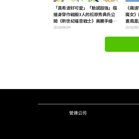
「真希波好可愛」「動感超強」描
《飆速
繪身穿作戰服3人的松原秀典氏公
魔女》
開《新世紀福音戰士》美麗手繪插
畫風差
圖引發反響
樣」
2026/08/04
2026/08
營運公司