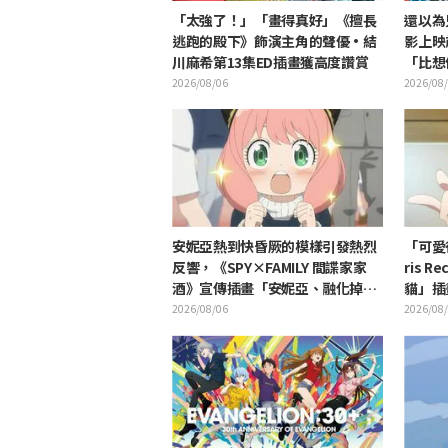
「太強了！」「畫得真好」《擅長
還以為
逃跑的殿下》飾演主角的聲優·結
影上映
川麻希第13集ED插畫獲高度讚賞
「比想
是勞動
2026/08/06
2026/08
安妮亞熱到快昏厥的模樣引發熱烈
「可愛
反響，《SPY×FAMILY 間諜家家
ris 
酒》宣傳插畫「安妮亞、融化掉
貓」插
了」
開 引
2026/08/06
2026/08