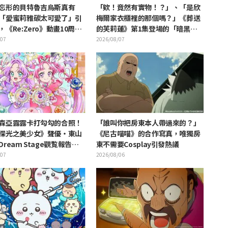
忘形的貝特魯吉烏斯真有
「欸！竟然有實物！？」、「是欣
「愛蜜莉雅碳太可愛了」引
梅爾家衣櫃裡的那個嗎？」《葬送
《Re:Zero》動畫10周年
的芙莉蓮》第1集登場的「暗黑龍
動視覺圖解禁
的角」公開引發粉絲驚愕
/07
2026/08/07
森亞露露卡打勾勾的合照！
「誰叫你把房東本人帶過來的？」
探光之美少女》聲優・東山
《尼古喵喵》的合作寫真，唯獨房
ream Stage觀覧報告引
東不需要Cosplay引發熱議
奥祕·暗影天使啊」的反響
/07
2026/08/06