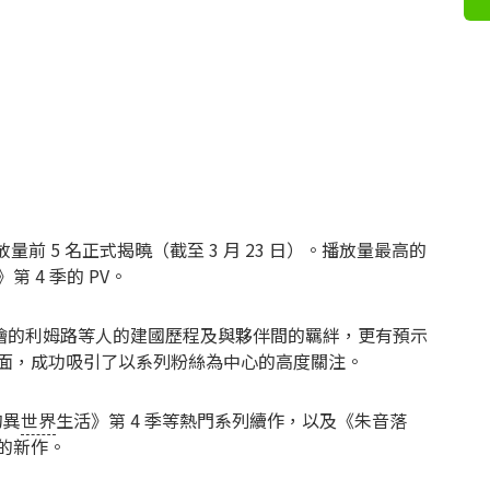
量前 5 名正式揭曉（截至 3 月 23 日）。播放量最高的
 4 季的 PV。
描繪的利姆路等人的建國歷程及與夥伴間的羈絆，更有預示
面，成功吸引了以系列粉絲為中心的高度關注。
的異
世界
生活》第 4 季等熱門系列續作，以及《朱音落
的新作。