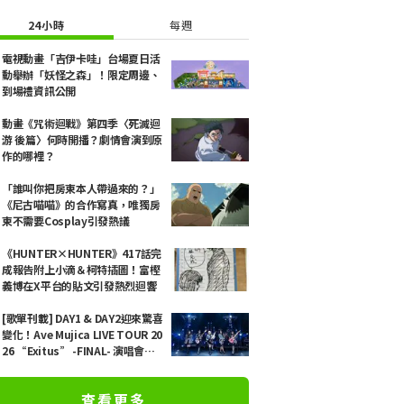
24小時
每週
電視動畫「吉伊卡哇」台場夏日活
動舉辦「妖怪之森」！限定周邊、
到場禮資訊公開
動畫《咒術迴戰》第四季〈死滅迴
游 後篇〉何時開播？劇情會演到原
作的哪裡？
「誰叫你把房東本人帶過來的？」
《尼古喵喵》的合作寫真，唯獨房
東不需要Cosplay引發熱議
《HUNTER×HUNTER》417話完
成報告附上小滴＆柯特插圖！富樫
義博在X平台的貼文引發熱烈迴響
[歌單刊載] DAY1 & DAY2迎來驚喜
變化！Ave Mujica LIVE TOUR 20
26 “Exitus” -FINAL- 演唱會現
場報導
查看更多