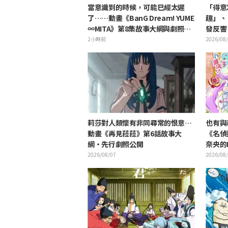
當意識到的時候，可能已經太遲
「得意
了……動畫《BanG Dream! YUME
趣」、
∞MITA》第8集故事大綱與劇照公
發反響，
開
紀念活
2小時前
2026/08
莉莎對人類懷有非同尋常的恨意…
也有與
動畫《再見菈菈》第6話故事大
《名偵
綱・先行劇照公開
奈央的D
發「是
2026/08/07
2026/08