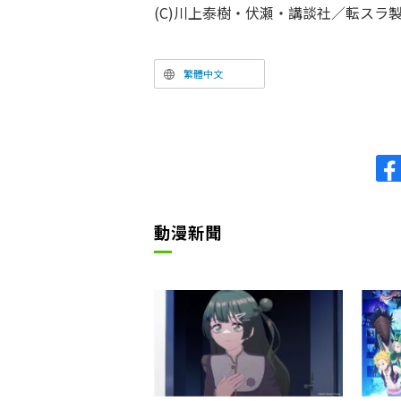
(C)川上泰樹・伏瀬・講談社／転スラ
繁體中文
動漫新聞