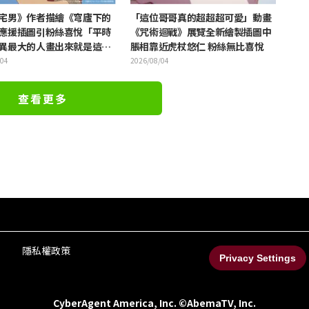
宅男》作者描繪《穹廬下的
「這位哥哥真的超超超可愛」動畫
應援插圖引粉絲喜悅「平時
《咒術迴戰》展覽全新繪製插圖中
異最大的人畫出來就是這
脹相靠近虎杖悠仁 粉絲無比喜悅
/04
2026/08/04
查看更多
隱私權政策
Privacy Settings
CyberAgent America, Inc. ©AbemaTV, Inc.