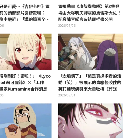
只是可愛…《吉伊卡哇》電
電視動畫《攻殼機動隊》第3集登
前的預習影片引發驚嘆：
場由大塚明夫飾演的馬雷斯大佐！
像中嚴苛」「講的簡直全都
配音陣容感言＆結尾插畫公開
的事」反差感驚呆網友
/06
2026/08/06
得剛剛好！讚啦！」《Lyco
「太矯情了」「這是真探求者的活
Recoil 莉可麗絲》×「工作
動（笑）」被展示的寶箱怪咬住的
畫家Kumamine合作消息公
芙莉蓮玩偶引來大量吐槽《葬送的
發「讚啦！」熱烈迴響
芙莉蓮》
/05
2026/08/04