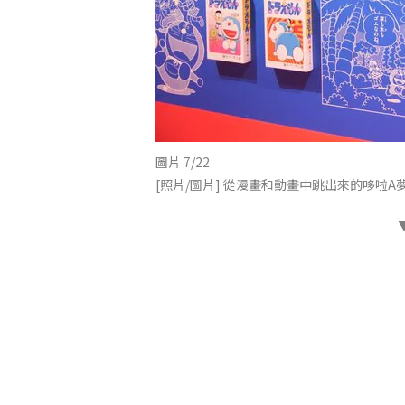
圖片 7/22
[照片/圖片] 從漫畫和動畫中跳出來的哆啦A夢大集