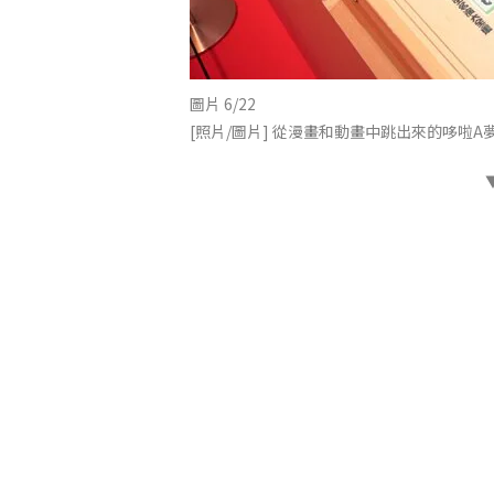
圖片 6/22
[照片/圖片] 從漫畫和動畫中跳出來的哆啦A夢大集