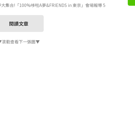
合!「100%哆啦A夢&FRIENDS in 東京」會場報導 5
閱讀文章
▼滾動查看下一張圖▼