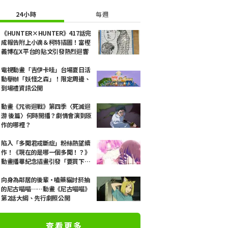
24小時
每週
《HUNTER×HUNTER》417話完
成報告附上小滴＆柯特插圖！富樫
義博在X平台的貼文引發熱烈迴響
電視動畫「吉伊卡哇」台場夏日活
動舉辦「妖怪之森」！限定周邊、
到場禮資訊公開
動畫《咒術迴戰》第四季〈死滅迴
游 後篇〉何時開播？劇情會演到原
作的哪裡？
陷入「多聞君戒斷症」粉絲熱望續
作！《現在的是哪一個多聞！？》
動畫播畢紀念插畫引發「要買下全
套漫畫」、「感謝神作畫」等熱烈
迴響
向身為鄰居的後輩·嗑藥貓討菸抽
的尼古喵喵……動畫《尼古喵喵》
第2話大綱、先行劇照公開
查看更多