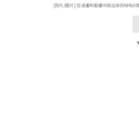
[照片/圖片] 從漫畫和動畫中跳出來的哆啦A夢大集