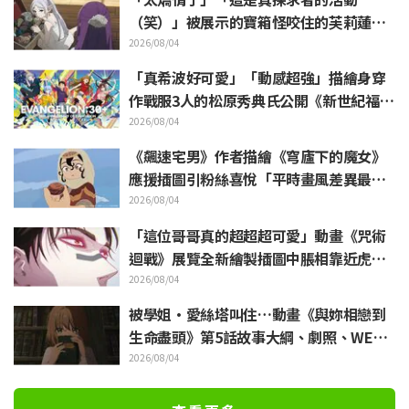
（笑）」被展示的寶箱怪咬住的芙莉蓮玩
偶引來大量吐槽《葬送的芙莉蓮》
2026/08/04
「真希波好可愛」「動感超強」描繪身穿
作戰服3人的松原秀典氏公開《新世紀福音
戰士》美麗手繪插圖引發反響
2026/08/04
《飆速宅男》作者描繪《穹廬下的魔女》
應援插圖引粉絲喜悅「平時畫風差異最大
的人畫出來就是這樣」
2026/08/04
「這位哥哥真的超超超可愛」動畫《咒術
迴戰》展覽全新繪製插圖中脹相靠近虎杖
悠仁 粉絲無比喜悅
2026/08/04
被學姐·愛絲塔叫住…動畫《與妳相戀到
生命盡頭》第5話故事大綱、劇照、WEB
預告、單集海報公開
2026/08/04