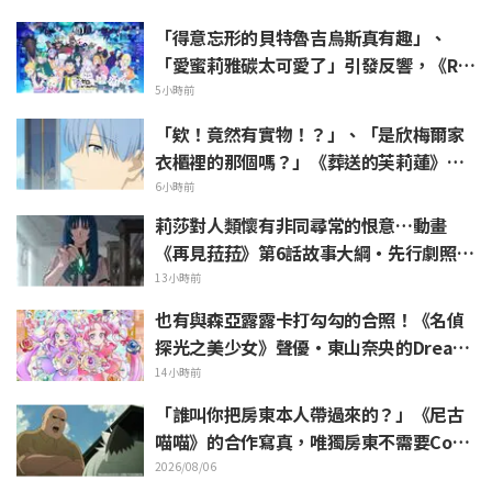
「得意忘形的貝特魯吉烏斯真有趣」、
「愛蜜莉雅碳太可愛了」引發反響，《Re:
Zero》動畫10周年紀念活動視覺圖解禁
5小時前
「欸！竟然有實物！？」、「是欣梅爾家
衣櫃裡的那個嗎？」《葬送的芙莉蓮》第1
集登場的「暗黑龍的角」公開引發粉絲驚
6小時前
愕
莉莎對人類懷有非同尋常的恨意…動畫
《再見菈菈》第6話故事大綱・先行劇照公
開
13小時前
也有與森亞露露卡打勾勾的合照！《名偵
探光之美少女》聲優・東山奈央的Dream
Stage觀覧報告引發「是奥祕·暗影天使
14小時前
啊」的反響
「誰叫你把房東本人帶過來的？」《尼古
喵喵》的合作寫真，唯獨房東不需要Cosp
lay引發熱議
2026/08/06