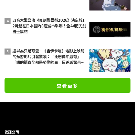
刀音大型公演《真劍亂舞祭2026》決定於1
2月起在日本國內8座城市舉辦！全44把刀劍
男士集結
還以為只是可愛…《吉伊卡哇》電影上映前
的預習影片引發驚嘆：「比想像中嚴苛」
「講的簡直全都是勞動的事」反差感驚呆網
友
查看更多
營運公司