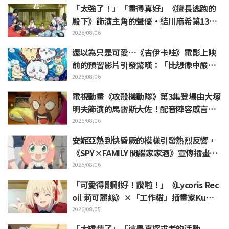
「太強了！」「畫得真好」《擅長逃跑的
殿下》飾演主角的聲優·結川麻希第13集
ED插畫獲高度讚賞
2026/08/06
還以為只是可愛…《吉伊卡哇》電影上映
前的預習影片引發驚嘆：「比想像中嚴
苛」「講的簡直全都是勞動的事」反差感
2026/08/06
驚呆網友
電視動畫《攻殼機動隊》第3集登場由大塚
明夫飾演的馬雷斯大佐！配音陣容感言＆
結尾插畫公開
2026/08/06
安妮亞熱到快昏厥的模樣引發熱烈反響，
《SPY×FAMILY 間諜家家酒》宣傳插畫
「安妮亞、融化掉了」
2026/08/06
「可愛得剛剛好！讚啦！」《Lycoris Rec
oil 莉可麗絲》×「工作貓」插畫家Kuma
mine合作消息公開 引發「讚啦！」熱烈
2026/08/05
迴響
「太矯情了」「這是真探求者的活動