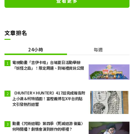
查看更多
文章排名
24小時
每週
電視動畫「吉伊卡哇」台場夏日活動舉辦
「妖怪之森」！限定周邊、到場禮資訊公開
《HUNTER×HUNTER》417話完成報告附
上小滴＆柯特插圖！富樫義博在X平台的貼
文引發熱烈迴響
動畫《咒術迴戰》第四季〈死滅迴游 後篇〉
何時開播？劇情會演到原作的哪裡？