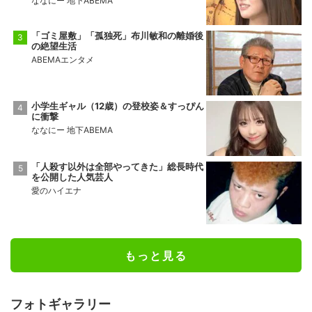
ななにー 地下ABEMA
「ゴミ屋敷」「孤独死」布川敏和の離婚後
の絶望生活
ABEMAエンタメ
小学生ギャル（12歳）の登校姿＆すっぴん
に衝撃
ななにー 地下ABEMA
「人殺す以外は全部やってきた」総長時代
を公開した人気芸人
愛のハイエナ
もっと見る
フォトギャラリー