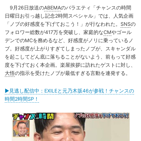
9月26日放送の
ABEMA
のバラエティ「チャンスの時間
日曜日お引っ越し記念2時間スペシャル」では、人気企画
「ノブの好感度を下げておこう！」が行なわれた。
SNS
の
フォロワー総数が417万を突破し、家庭的な
CM
やゴール
デンでのMCを務めるなど、好感度がノリに乗っているノ
ブ。好感度が上がりすぎてしまったノブが、スキャンダル
を起こしてどん底に落ちることがないよう、前もって好感
度を下げておく本企画。楽屋挨拶に訪れたゲストに対し、
大悟
の指示を受けたノブが最低すぎる言動を連発する。
▶見逃し配信中：EXILEと元乃木坂46が参戦！チャンスの
時間2時間SP！