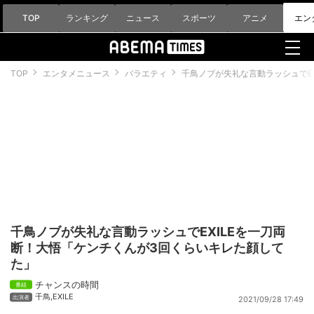
TOP
ランキング
ニュース
スポーツ
アニメ
エン
TOP
エンタメニュース
バラエティ
千鳥ノブが失礼な言動ラッシュでE
千鳥ノブが失礼な言動ラッシュでEXILEを一刀両
断！大悟「ケンチくんが3回くらいキレた顔して
た」
チャンスの時間
千鳥
,
EXILE
2021/09/28 17:49