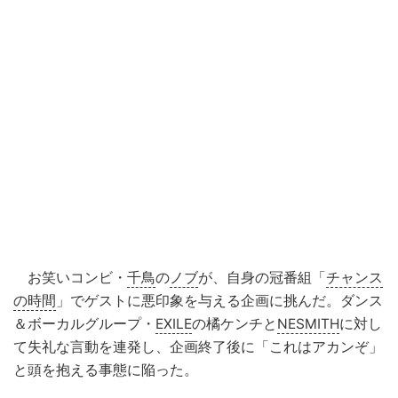
お笑いコンビ・
千鳥
の
ノブ
が、自身の冠番組「
チャンス
の時間
」でゲストに悪印象を与える企画に挑んだ。ダンス
＆ボーカルグループ・
EXILE
の橘ケンチと
NESMITH
に対し
て失礼な言動を連発し、企画終了後に「これはアカンぞ」
と頭を抱える事態に陥った。