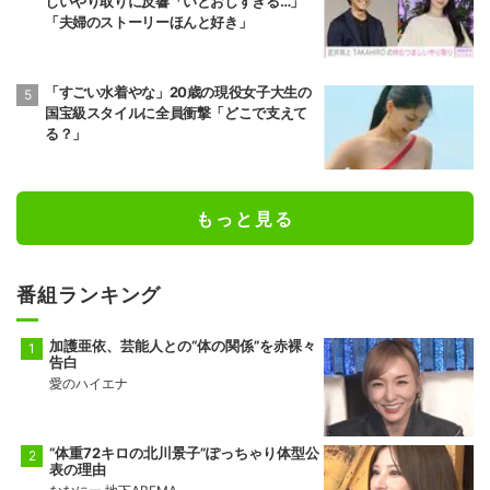
じいやり取りに反響「いとおしすぎる…」
「夫婦のストーリーほんと好き」
「すごい水着やな」20歳の現役女子大生の
国宝級スタイルに全員衝撃「どこで支えて
る？」
もっと見る
番組ランキング
加護亜依、芸能人との“体の関係”を赤裸々
告白
愛のハイエナ
“体重72キロの北川景子”ぽっちゃり体型公
表の理由