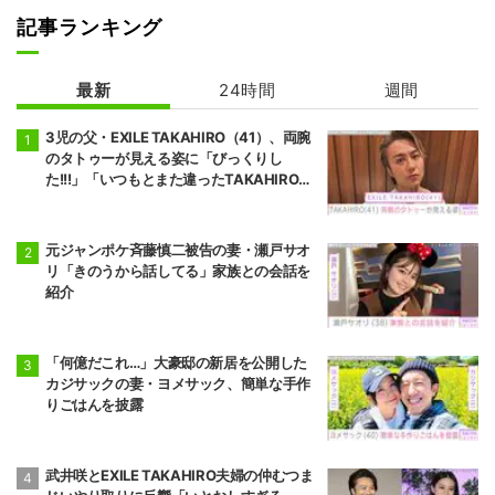
記事ランキング
最新
24時間
週間
3児の父・EXILE TAKAHIRO（41）、両腕
のタトゥーが見える姿に「びっくりし
た!!!」「いつもとまた違ったTAKAHIROさ
ん」などの反響
元ジャンポケ斉藤慎二被告の妻・瀬戸サオ
リ「きのうから話してる」家族との会話を
紹介
「何億だこれ…」大豪邸の新居を公開した
カジサックの妻・ヨメサック、簡単な手作
りごはんを披露
武井咲とEXILE TAKAHIRO夫婦の仲むつま