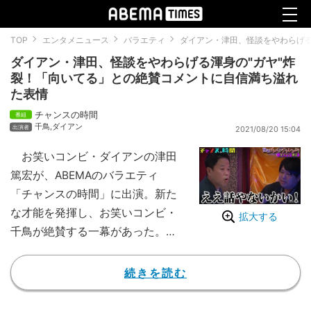
TOP
エンタメニュース
バラエティ
ダイアン・津田、怪談をやわらげる
ダイアン・津田、怪談をやわらげる渾身の"ガヤ"炸
裂！「向いてる」との絶賛コメントに自信満ち溢れ
た表情
チャンスの時間
千鳥
,
ダイアン
2021/08/20 15:04
お笑いコンビ・ダイアンの津田
篤宏が、ABEMAのバラエティ
「チャンスの時間」に出演。新た
な才能を発揮し、お笑いコンビ・
拡大する
千鳥が絶賛する一幕があった。
千鳥が番組MCを務める「チャ
ンスの時間」8月18日放送回で
続きを読む
は、「怪談ブレイクチャレン
ジ！」が行われた。その内容は、