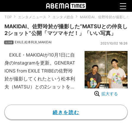
TOP
エンタメニュース
エンタメ総合
MAKIDAI、佐野玲於が撮影し
MAKIDAI、佐野玲於が撮影した“MATSUとの仲良し
2ショット”公開「マツマキだ！」「いい写真」
EXILE
,
松本利夫
,
MAKIDAI
2021/10/02 16:26
EXILE・MAKIDAIが10月1日に自
身のInstagramを更新。GENERAT
IONS from EXILE TRIBEの佐野玲
於が撮影してくれたという松本利
夫（MATSU）との2ショットを公
拡大する
開し、話題となっている。
【映像】EXILEに憧れた人気タレ
ントやファンの方達がダンスでコ
続きを読む
ラボ！
同投稿でMAKIDAIは「#cl24 の