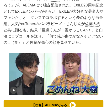
ろう』が、
ABEMA
にて独占配信された。EXILE20周年記念
としてEXILEメンバーがそろい、EXILEが大好きな著名人や
ファンたちと、ダンスでコラボするという夢のような当番
組。人気YouTuberのパパラピーズ・じんじんが
佐藤大樹
と共に踊るも、結果「亜嵐くんが一番かっこいい！」と白
濱にラブコールを送り、「何で俺が傷つかなきゃいけない
の…（笑）」と佐藤が傷心の顔を見せていた。
【映像】ABEMAでみる