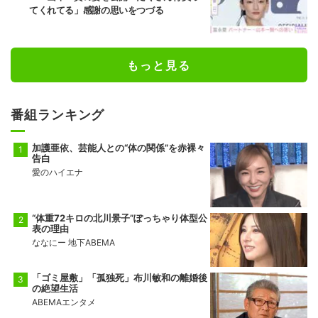
てくれてる」感謝の思いをつづる
もっと見る
番組ランキング
加護亜依、芸能人との“体の関係”を赤裸々
告白
愛のハイエナ
“体重72キロの北川景子”ぽっちゃり体型公
表の理由
ななにー 地下ABEMA
「ゴミ屋敷」「孤独死」布川敏和の離婚後
の絶望生活
ABEMAエンタメ