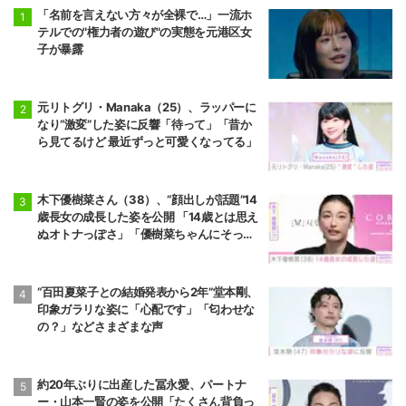
「名前を言えない方々が全裸で…」一流ホ
テルでの"権力者の遊び"の実態を元港区女
子が暴露
元リトグリ・Manaka（25）、ラッパーに
なり“激変”した姿に反響「待って」「昔か
ら見てるけど 最近ずっと可愛くなってる」
木下優樹菜さん（38）、“顔出しが話題”14
歳長女の成長した姿を公開 「14歳とは思え
ぬオトナっぽさ」「優樹菜ちゃんにそっく
りすぎる」など反響
“百田夏菜子との結婚発表から2年”堂本剛、
印象ガラリな姿に「心配です」「匂わせな
の？」などさまざまな声
約20年ぶりに出産した冨永愛、パートナ
ー・山本一賢の姿を公開「たくさん背負っ