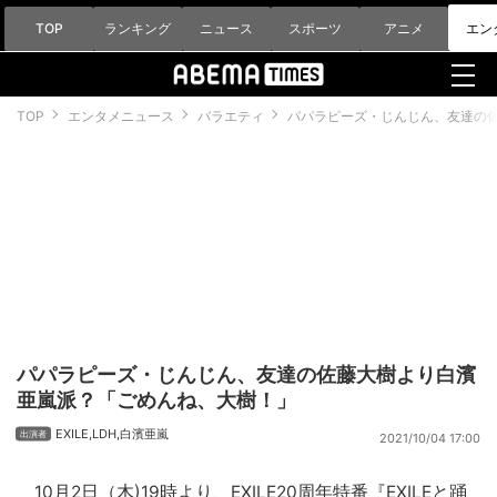
TOP
ランキング
ニュース
スポーツ
アニメ
エン
TOP
エンタメニュース
バラエティ
パパラピーズ・じんじん、友達の
パパラピーズ・じんじん、友達の佐藤大樹より白濱
亜嵐派？「ごめんね、大樹！」
EXILE
,
LDH
,
白濱亜嵐
2021/10/04 17:00
10月2日（木)19時より、
EXILE
20周年特番『EXILEと踊