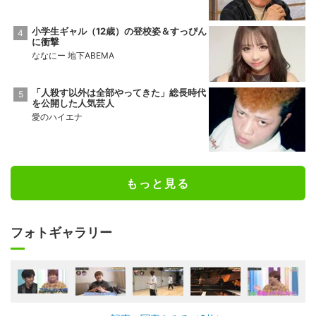
小学生ギャル（12歳）の登校姿＆すっぴん
に衝撃
ななにー 地下ABEMA
「人殺す以外は全部やってきた」総長時代
を公開した人気芸人
愛のハイエナ
もっと見る
フォトギャラリー