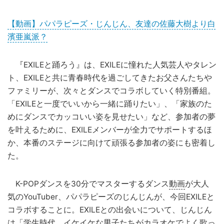
【動画】パパラピーズ・じんじん、友達の佐藤大樹より白
濱亜嵐派？
『EXILEと踊ろう』は、EXILEに憧れた人気芸人やタレン
ト、EXILEと共に青春時代を過ごしてきたお父さんたちや
ファミリーが、次々とダンスでコラボしていく特別番組。
「EXILEと一度でいいから一緒に踊りたい」、「家族のた
めにダンスでカッコいい姿を見せたい」など、参加者の夢
を叶えるために、EXILEメンバーが全力でサポートするほ
か、本番のステージに向けて頑張る参加者の姿にも密着し
た。
K-POPダンスを30分でマスターするダンス
動画
が大人
気のYouTuber、パパラピーズのじんじんが、今回EXILEと
コラボすることに。EXILEとの出会いについて、じんじん
は「学生時代、イケイケな男子たちがカラオケでよく歌っ