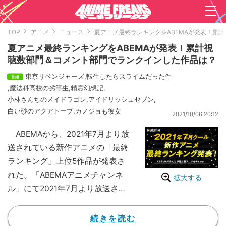
TOP
アニメ
ニュース
夏アニメ最終ランキングをABEMAが発表！累
夏アニメ最終ランキングをABEMAが発表！累計視
聴数部門＆コメント部門でランクインした作品は？
東京リベンジャーズ
,
転生したらスライムだった件
,
魔法科高校の劣等生
,
精霊幻想記
,
小林さんちのメイドラゴン
,
アイドリッシュセブン
,
白い砂のアクアトープ
,
カノジョも彼女
2021/10/06 20:12
ABEMAから、2021年7月より放
送されている新作アニメの「最終
ランキング」上位5作品が発表さ
れた。「ABEMAアニメチャンネ
拡大する
ル」にて2021年7月より放送され
たアニメ作品から、第1話から最
終話の初回放送での視聴数と、見
続きを読む