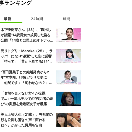
事ランキング
最新
24時間
週間
木下優樹菜さん（38）、“顔出し
が話題”14歳長女の成長した姿を
公開 「14歳とは思えぬオトナっぽ
さ」「優樹菜ちゃんにそっくりす
ぎる」など反響
元リトグリ・Manaka（25）、ラ
ッパーになり“激変”した姿に反響
「待って」「昔から見てるけど 最
近ずっと可愛くなってる」
“百田夏菜子との結婚発表から2
年”堂本剛、印象ガラリな姿に
「心配です」「匂わせなの？」な
どさまざまな声
「名前を言えない方々が全裸
で…」一流ホテルでの"権力者の遊
び"の実態を元港区女子が暴露
美人上智大生（21歳）、整形前の
顔を公開し驚きの声「変わる
ね〜」かかった費用も告白