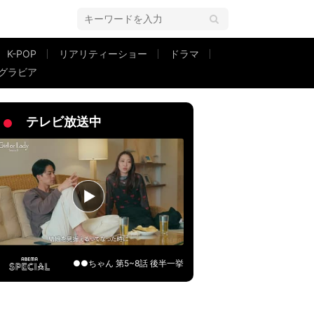
K-POP
リアリティーショー
ドラマ
グラビア
響
テレビ放送中
●●ちゃん 第5~8話 後半一挙