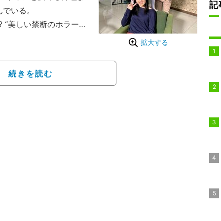
記
んでいる。
? “美しい禁断のホラード
拡大する
 ロビーで撮影中の 綾子
早紀（＃石井杏奈）のス
続きを読む
枚」とコメントを添え、
井が前かがみになって並
決めて微笑む仲睦まじげ