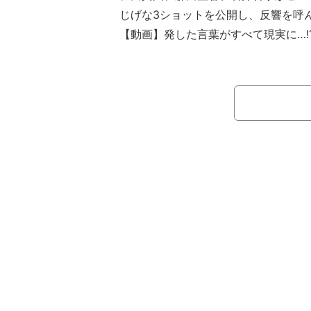
じげな3ショットを公開し、反響を呼
【動画】発した言葉がすべて現実に…!
ラマ”が開幕
同アカウントは「＃言霊荘 オフショ
（＃堀田真由） 麻美（＃森田望智） 
リーショット ニコニコ笑顔が眩しい1
椅子に腰掛ける森田の後ろに堀田と石
ぶ3ショットを公開。ピースサインを
な様子を披露した。