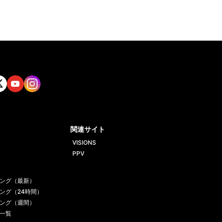
tt
Yout
Insta
ube
gram
関連サイト
VISIONS
PPV
ング（最新）
ング（24時間）
ング（週間）
一覧