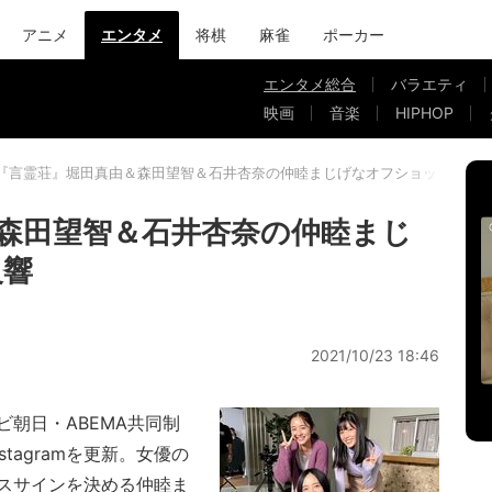
アニメ
エンタメ
将棋
麻雀
ポーカー
エンタメ総合
バラエティ
映画
音楽
HIPHOP
『言霊荘』堀田真由＆森田望智＆石井杏奈の仲睦まじげなオフショットに反
森田望智＆石井杏奈の仲睦まじ
反響
2021/10/23 18:46
朝日・ABEMA共同制
stagramを更新。女優の
スサインを決める仲睦ま