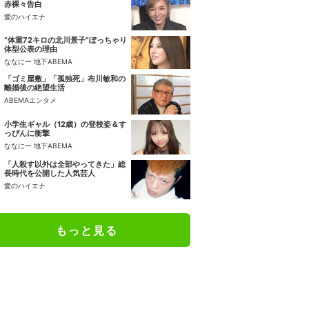
赤裸々告白
愛のハイエナ
“体重72キロの北川景子”ぽっちゃり
体型公表の理由
ななにー 地下ABEMA
「ゴミ屋敷」「孤独死」布川敏和の
離婚後の絶望生活
ABEMAエンタメ
小学生ギャル（12歳）の登校姿＆す
っぴんに衝撃
ななにー 地下ABEMA
「人殺す以外は全部やってきた」総
長時代を公開した人気芸人
愛のハイエナ
もっと見る