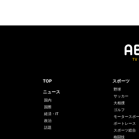
TOP
スポーツ
野球
ニュース
サッカー
国内
大相撲
国際
ゴルフ
経済・IT
モータースポ
政治
ボートレース
話題
スポーツ総合
格闘技