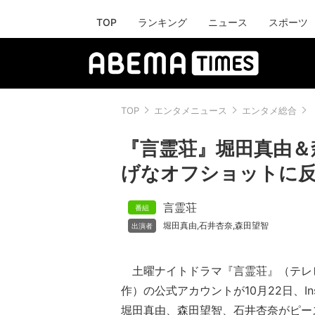
TOP
ランキング
ニュース
スポーツ
TOP
エンタメニュース
エンタメ総合
『言霊荘』堀田真由＆
げなオフショットに
言霊荘
堀田真由
石井杏奈
森田望智
,
,
土曜ナイトドラマ『言霊荘』（テレビ
作）の公式アカウントが10月22日、In
堀田真由、森田望智、石井杏奈がピー