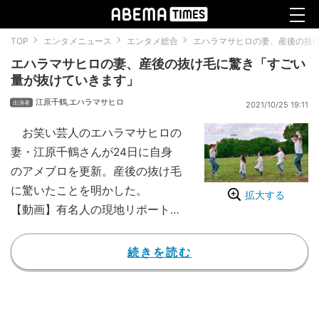
TOP
エンタメニュース
エンタメ総合
エハラマサヒロの妻、産後の抜
エハラマサヒロの妻、産後の抜け毛に驚き「すごい
量が抜けていきます」
江原千鶴
,
エハラマサヒロ
2021/10/25 19:11
お笑い芸人のエハラマサヒロの
妻・江原千鶴さんが24日に自身
のアメブロを更新。産後の抜け毛
に驚いたことを明かした。
拡大する
【動画】有名人の現地リポートを
千鳥が総ツッコミ「相席食堂」
この日、千鶴さんは「産後の抜
続きを読む
け毛に、毎度毎度びっくりしてい
ます」と切り出し「ホルモンの関
係で、妊娠中は髪の毛が抜けづら