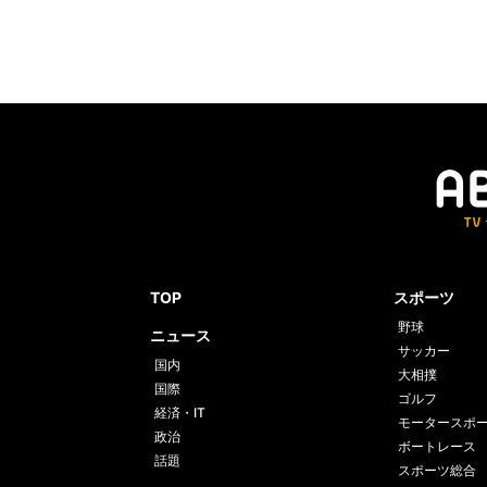
TOP
スポーツ
野球
ニュース
サッカー
国内
大相撲
国際
ゴルフ
経済・IT
モータースポ
政治
ボートレース
話題
スポーツ総合