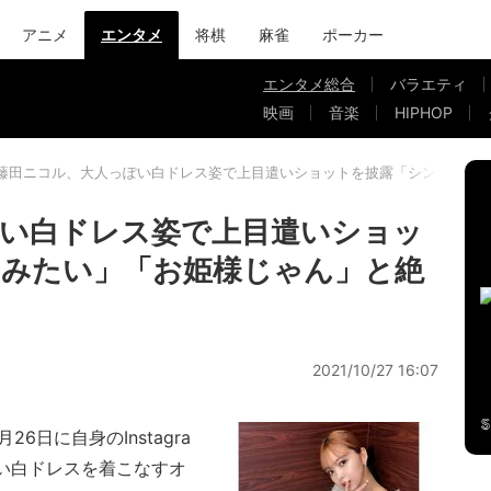
アニメ
エンタメ
将棋
麻雀
ポーカー
エンタメ総合
バラエティ
映画
音楽
HIPHOP
藤田ニコル、大人っぽい白ドレス姿で上目遣いショットを披露「シンデレラ
い白ドレス姿で上目遣いショッ
ラみたい」「お姫様じゃん」と絶
2021/10/27 16:07
日に自身のInstagra
い白ドレスを着こなすオ