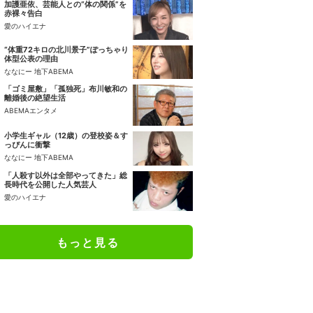
加護亜依、芸能人との“体の関係”を
赤裸々告白
愛のハイエナ
“体重72キロの北川景子”ぽっちゃり
体型公表の理由
ななにー 地下ABEMA
「ゴミ屋敷」「孤独死」布川敏和の
離婚後の絶望生活
ABEMAエンタメ
小学生ギャル（12歳）の登校姿＆す
っぴんに衝撃
ななにー 地下ABEMA
「人殺す以外は全部やってきた」総
長時代を公開した人気芸人
愛のハイエナ
もっと見る