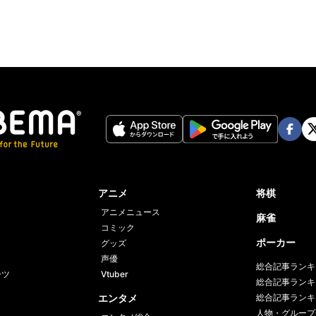
Face
Twi
book
er
アニメ
将棋
アニメニュース
麻雀
コミック
ポーカー
グッズ
声優
総合記事ランキ
ーツ
Vtuber
総合記事ランキ
エンタメ
総合記事ランキ
人物・グループ