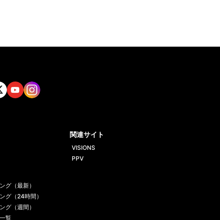
tt
Yout
Insta
ube
gram
関連サイト
VISIONS
PPV
ング（最新）
ング（24時間）
ング（週間）
一覧