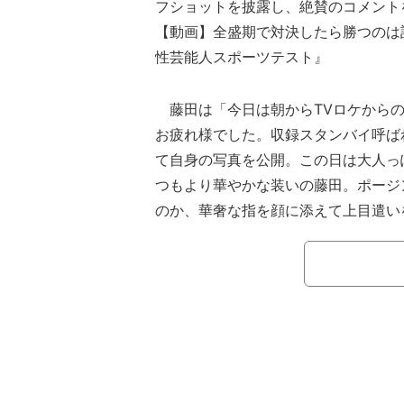
フショットを披露し、絶賛のコメント
【動画】全盛期で対決したら勝つのは誰
性芸能人スポーツテスト』
藤田は「今日は朝からTVロケからの
お疲れ様でした。収録スタンバイ呼ば
て自身の写真を公開。この日は大人っ
つもより華やかな装いの藤田。ポージ
のか、華奢な指を顔に添えて上目遣い
りとした雰囲気で決めており、統一感
っている。