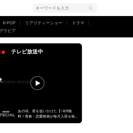
K-POP
リアリティーショー
ドラマ
グラビア
みたい」「お姫様じゃん」と絶賛の声
テレビ放送中
あの頃、君を追いかけた【~8/9無
料！青春・恋愛映画が毎月入荷＆毎
週無料】