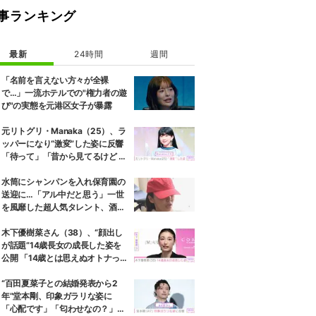
事ランキング
最新
24時間
週間
「名前を言えない方々が全裸
で…」一流ホテルでの"権力者の遊
び"の実態を元港区女子が暴露
元リトグリ・Manaka（25）、ラ
ッパーになり“激変”した姿に反響
「待って」「昔から見てるけど 最
近ずっと可愛くなってる」
水筒にシャンパンを入れ保育園の
送迎に…「アル中だと思う」一世
を風靡した超人気タレント、酒漬
けだった日々を告白
木下優樹菜さん（38）、“顔出し
が話題”14歳長女の成長した姿を
公開 「14歳とは思えぬオトナっぽ
さ」「優樹菜ちゃんにそっくりす
ぎる」など反響
“百田夏菜子との結婚発表から2
年”堂本剛、印象ガラリな姿に
「心配です」「匂わせなの？」な