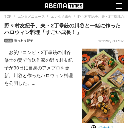
TOP
エンタメニュース
エンタメ総合
野々村友紀子、夫・2丁拳銃の
野々村友紀子、夫・2丁拳銃の川谷と一緒に作った
ハロウィン料理「すごい成長！」
野々村友紀子
2021/10/31 17:32
お笑いコンビ・2丁拳銃の川谷
修士の妻で放送作家の野々村友紀
子が30日に自身のアメブロを更
新。川谷と作ったハロウィン料理
を公開した。
【動画】「孤独のグルメ」全話で
献立チェック
この日、野々村は「明日はハロ
ウィーンですね」と切り出し「我
が家は先日、家族が揃ってる日に
拡大する