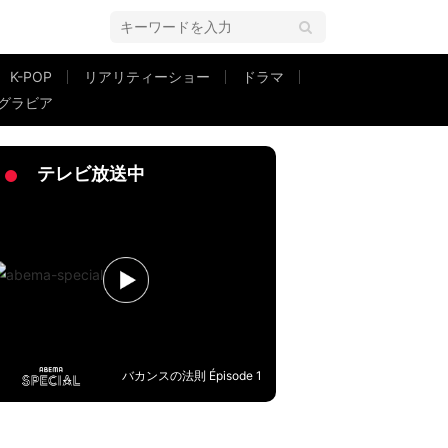
K-POP
リアリティーショー
ドラマ
グラビア
けにしました」「チームMERは永遠」
テレビ放送中
バカンスの法則 Épisode 1