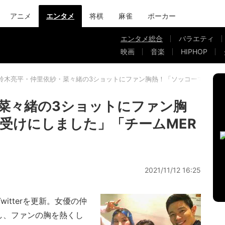
アニメ
エンタメ
将棋
麻雀
ポーカー
エンタメ総合
バラエティ
映画
音楽
HIPHOP
鈴木亮平・仲里依紗・菜々緒の3ショットにファン胸熱！「ソッコーで待ち受
菜々緒の3ショットにファン胸
受けにしました」「チームMER
2021/11/12 16:25
itterを更新。女優の仲
し、ファンの胸を熱くし