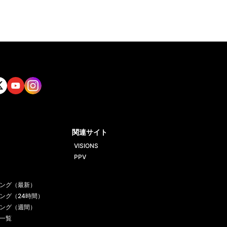
tt
Yout
Insta
ube
gram
関連サイト
VISIONS
PPV
ング（最新）
ング（24時間）
ング（週間）
一覧