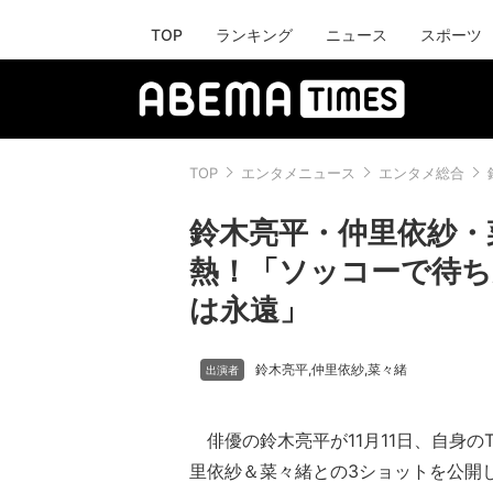
TOP
ランキング
ニュース
スポーツ
TOP
エンタメニュース
エンタメ総合
鈴木亮平・仲里依紗・
熱！「ソッコーで待ち
は永遠」
鈴木亮平
仲里依紗
菜々緒
,
,
俳優の鈴木亮平が11月11日、自身のTw
里依紗＆菜々緒との3ショットを公開