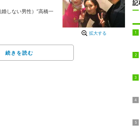
記
結婚しない男性）”高橋一
と。ちょっとだけお久し
拡大する
い！#土竜の唄FINAL」
定の映画『土竜の唄 FINA
続きを読む
われた完成報告会の際に撮
ラマ『TOKYO MER
共演した仲＆菜々緒と、3
微笑む姿を披露した。