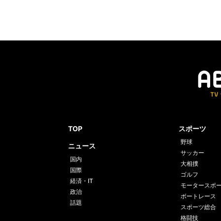
TOP
スポーツ
野球
ニュース
サッカー
国内
大相撲
国際
ゴルフ
経済・IT
モータースポ
政治
ボートレース
話題
スポーツ総合
格闘技