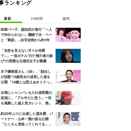
事ランキング
最新
24時間
週間
林家パー子、認知症が進行「一人
で外出られない」難聴で夫・ペー
と「筆談」…自宅全焼から約1年
「名前を言えない方々が全裸
で…」一流ホテルでの"権力者の遊
び"の実態を元港区女子が暴露
木下優樹菜さん（38）、“顔出し
が話題”14歳長女の成長した姿を
公開 「14歳とは思えぬオトナっぽ
さ」「優樹菜ちゃんにそっくりす
ぎる」など反響
水筒にシャンパンを入れ保育園の
送迎に…「アル中だと思う」一世
を風靡した超人気タレント、酒漬
けだった日々を告白
約20年ぶりに出産した冨永愛、パ
ートナー・山本一賢の姿を公開
「たくさん背負ってくれてる」感
謝の思いをつづる