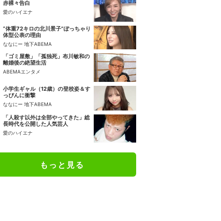
赤裸々告白
愛のハイエナ
“体重72キロの北川景子”ぽっちゃり
体型公表の理由
ななにー 地下ABEMA
「ゴミ屋敷」「孤独死」布川敏和の
離婚後の絶望生活
ABEMAエンタメ
小学生ギャル（12歳）の登校姿＆す
っぴんに衝撃
ななにー 地下ABEMA
「人殺す以外は全部やってきた」総
長時代を公開した人気芸人
愛のハイエナ
もっと見る