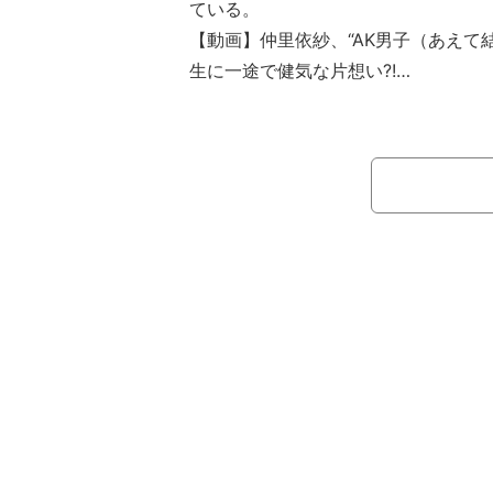
ている。
【動画】仲里依紗、“AK男子（あえて
生に一途で健気な片想い?!
鈴木は「仲里依紗さん、菜々緒さん
ぶり。この三人も出てます！バッチこー
と、自身が出演し、11月19日に公開予
L』についてPR。その際、同日に行
ったオフショットを投稿し、自身の主演ド
～走る緊急救命室～』（TBS系）でも
人並んで仲良くピースサインを決めて