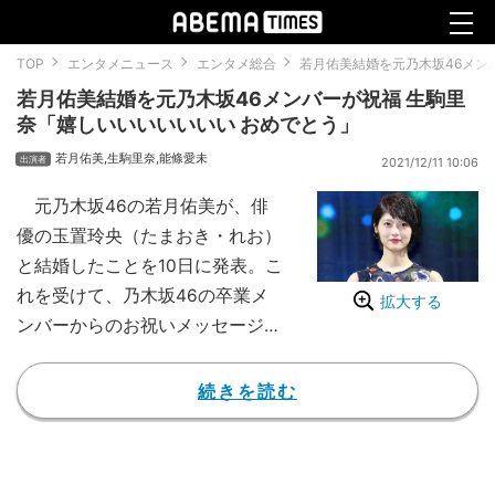
TOP
エンタメニュース
エンタメ総合
若月佑美結婚を元乃木坂46メン
若月佑美結婚を元乃木坂46メンバーが祝福 生駒里
奈「嬉しいいいいいいい おめでとう」
若月佑美
,
生駒里奈
,
能條愛未
2021/12/11 10:06
元乃木坂46の若月佑美が、俳
優の玉置玲央（たまおき・れお）
と結婚したことを10日に発表。こ
れを受けて、乃木坂46の卒業メ
拡大する
ンバーからのお祝いメッセージが
続々と寄せられている。
【映像】元乃木坂46若月佑美 玉
続きを読む
置玲央と結婚
若月はInstagramで、「私事で
大変恐縮ですが、この度、俳優の