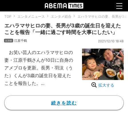
TOP
エンタメニュース
エンタメ総合
エハラマサヒロの妻、長男が3
エハラマサヒロの妻、長男が3歳の誕生日を迎えた
ことを報告「一緒に過ごす時間を大事にしたい」
江原千鶴
2021/12/10 18:48
お笑い芸人のエハラマサヒロの
妻・江原千鶴さんが10日に自身の
アメブロを更新。長男・羽汰（う
た）くんが3歳の誕生日を迎えた
ことを報告した。
拡大する
【動画】辻希美 三男の3歳を祝う
バースデーショット公開
続きを読む
この日、千鶴さんは「うたくん
が3歳になりました！！」と報
告。笑顔で誕生日ケーキを持つ羽