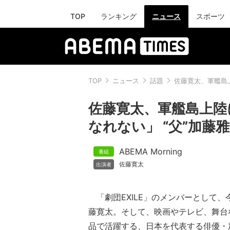
TOP
ランキング
ニュース
スポーツ
TOP
ニュース
話題
佐藤寛太、軍艦島
佐藤寛太、軍艦島上陸
なれない」 “父”加藤
ABEMA Morning
佐藤寛太
「劇団EXILE」のメンバーとして、
藤寛太。そして、映画やテレビ、舞台
品で活躍する、日本を代表する俳優・