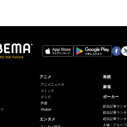
Face
Twi
book
er
アニメ
将棋
アニメニュース
麻雀
コミック
ポーカー
グッズ
声優
総合記事ランキ
ーツ
Vtuber
総合記事ランキ
エンタメ
総合記事ランキ
人物・グループ
エンタメ総合