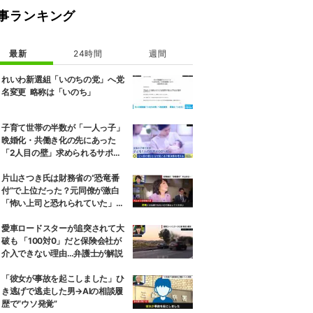
事ランキング
最新
24時間
週間
れいわ新選組「いのちの党」へ党
名変更 略称は「いのち」
子育て世帯の半数が「一人っ子」
晩婚化・共働き化の先にあった
「2人目の壁」求められるサポー
トと、ライフスタイルの変化
片山さつき氏は財務省の“恐竜番
付”で上位だった？元同僚が激白
「怖い上司と恐れられていた」
「関脇からおかみさんに」
愛車ロードスターが追突されて大
破も 「100対0」だと保険会社が
介入できない理由…弁護士が解説
「彼女が事故を起こしました」ひ
き逃げで逃走した男→AIの相談履
歴で“ウソ発覚”