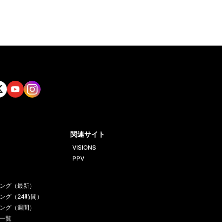
tt
Yout
Insta
ube
gram
関連サイト
VISIONS
PPV
ング（最新）
ング（24時間）
ング（週間）
一覧