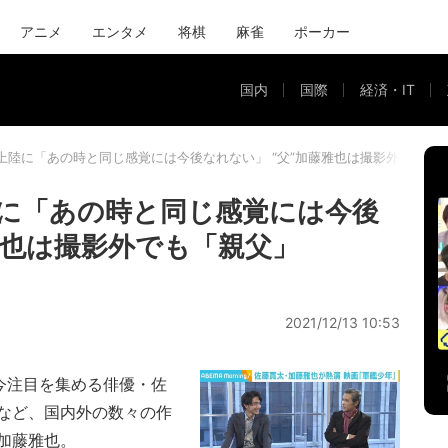
アニメ
エンタメ
将棋
麻雀
ポーカー
国内
国際
経済・IT
上陸に「あの時と同じ感覚には今後なれない」 “父”加藤雅也は撮影外でも「
に「あの時と同じ感覚には今後
雅也は撮影外でも「親父」
2021/12/13 10:53
今注目を集める俳優・佐
など、国内外の数々の作
加藤雅也。