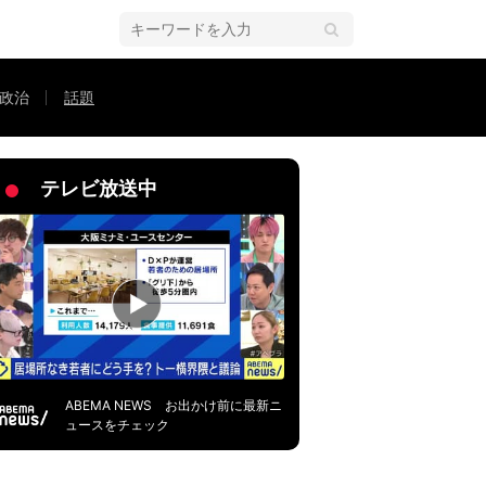
政治
話題
親父」
テレビ放送中
ABEMA NEWS お出かけ前に最新ニ
ュースをチェック