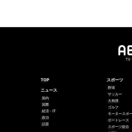
TOP
スポーツ
野球
ニュース
サッカー
国内
大相撲
国際
ゴルフ
経済・IT
モータースポ
政治
ボートレース
話題
スポーツ総合