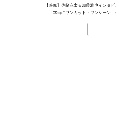
【映像】佐藤寛太＆加藤雅也インタビ
「本当にワンカット・ワンシーン、
ように臨ませていただいた作品なので
と思うし、軍艦島の景色もあるので劇
りました」（佐藤）
「コロナによって人のつながり、そ
然コロナで大切な人を失うとか、そう
ってきた時に、この映画の持つ意味が
作らなければならない映画だったんだ
思います」（加藤）