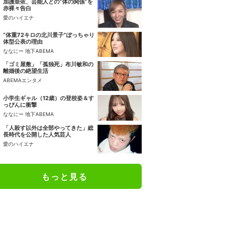
加護亜依、芸能人との“体の関係”を
赤裸々告白
愛のハイエナ
“体重72キロの北川景子”ぽっちゃり
体型公表の理由
ななにー 地下ABEMA
「ゴミ屋敷」「孤独死」布川敏和の
離婚後の絶望生活
ABEMAエンタメ
小学生ギャル（12歳）の登校姿＆す
っぴんに衝撃
ななにー 地下ABEMA
「人殺す以外は全部やってきた」総
長時代を公開した人気芸人
愛のハイエナ
もっと見る