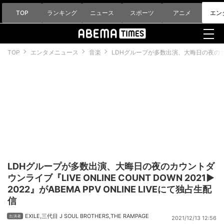
TOP
ランキング
ニュース
スポーツ
アニメ
エン
TOP
エンタメニュース
音楽
LDHグループが多数出演、大晦日の夜のカウントダ
LDHグループが多数出演、大晦日の夜のカウントダ
ウンライブ『LIVE ONLINE COUNT DOWN 2021▶
2022』がABEMA PPV ONLINE LIVEにて独占生配
信
EXILE
,
三代目 J SOUL BROTHERS
,
THE RAMPAGE
2021/12/13 12:56