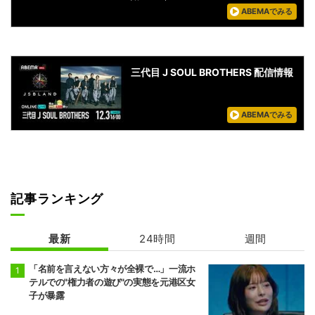
ABEMAでみる
三代目 J SOUL BROTHERS 配信情報
ABEMAでみる
記事ランキング
最新
24時間
週間
「名前を言えない方々が全裸で…」一流ホ
テルでの"権力者の遊び"の実態を元港区女
子が暴露