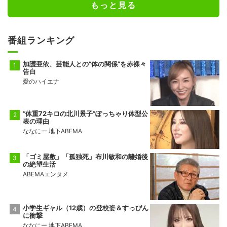
もっと見る
番組ランキング
加護亜依、芸能人との“体の関係”を赤裸々
告白
愛のハイエナ
“体重72キロの北川景子”ぽっちゃり体型公
表の理由
ななにー 地下ABEMA
「ゴミ屋敷」「孤独死」布川敏和の離婚後
の絶望生活
ABEMAエンタメ
小学生ギャル（12歳）の登校姿＆すっぴん
に衝撃
ななにー 地下ABEMA