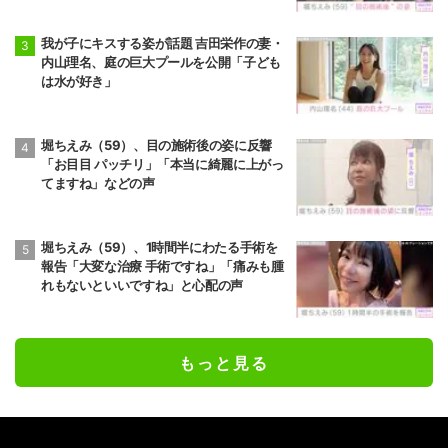
我が子にキスする姿が話題 吉田栄作の妻・
内山理名、庭の巨大プールを公開「子ども
は水が好き」
堀ちえみ（59）、目の施術後の姿に反響
「お目目 パッチリ」「本当に綺麗に上がっ
てますね」などの声
堀ちえみ（59）、1時間半にわたる手術を
報告「大変な治療 手術ですね」「痛みも腫
れもないといいですね」と心配の声
もっと見る