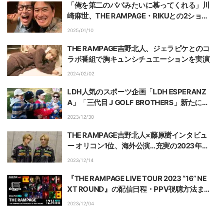
「俺を第二のパパみたいに慕ってくれる」川
崎麻世、THE RAMPAGE・RIKUとの2ショッ
ト公開
2025/01/10
THE RAMPAGE吉野北人、ジェラピケとのコ
ラボ番組で胸キュンシチュエーションを実演
2024/02/02
LDH人気のスポーツ企画「LDH ESPERANZ
A」「三代目 J GOLF BROTHERS」新たに
「CLバスケットボール部」を年末年始にを
2023/12/30
配信
THE RAMPAGE吉野北人×藤原樹インタビュ
ー オリコン1位、海外公演…充実の2023年を
締めくくるライブに意気込み「今のRAMPA
2023/12/14
GEのすべてが詰まってる」
『THE RAMPAGE LIVE TOUR 2023 “16” NE
XT ROUND』の配信日程・PPV視聴方法ま
とめ ABEMAで見る方法・料金についても
2023/12/04
解説