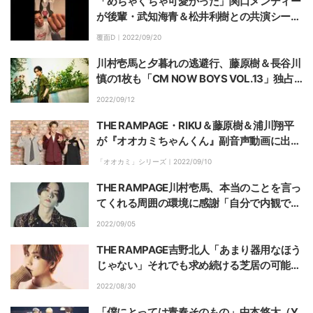
「めちゃくちゃ可愛かった」関口メンディー
が後輩・武知海青＆松井利樹との共演シーン
を振り返る
覆面D｜
2022/09/20
川村壱馬と夕暮れの逃避行、藤原樹＆長谷川
慎の1枚も「CM NOW BOYS VOL.13」独占
写真入手
2022/09/12
THE RAMPAGE・RIKU＆藤原樹＆浦川翔平
が『オオカミちゃんくん』副音声動画に出
演！
「オオカミ」シリーズ｜
2022/09/10
THE RAMPAGE川村壱馬、本当のことを言っ
てくれる周囲の環境に感謝「自分で内観でき
るような人間でいたい」『HiGH＆LOW THE
2022/09/05
WORST X』
THE RAMPAGE吉野北人「あまり器用なほう
じゃない」それでも求め続ける芝居の可能
性 映画『HiGH＆LOW THE WORST X』
2022/08/30
「僕にとっては青春そのもの」中本悠太（Y