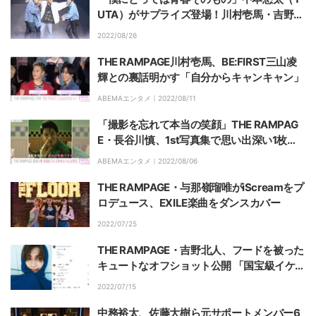
UTA）がサプライズ登場！川村壱馬・吉野北
人・三山凌輝（RYOKI）と笑顔＆涙目で『W
2022/08/26
ings』熱唱【『HiGH＆LOW THE WORST
X』PREMIUM LIVE SHOWレポート】
THE RAMPAGE川村壱馬、BE:FIRST三山凌
輝との裏話明かす「自分からキャンキャン」
ABEMAエンタメ｜
2022/08/11
「撮影を忘れて本当の笑顔」THE RAMPAG
E・長谷川慎、1st写真集で思い出深い1枚を
紹介
ABEMAエンタメ｜
2022/08/06
THE RAMPAGE・与那嶺瑠唯がiScreamをプ
ロデュース、EXILE楽曲をダンスカバー
2022/07/25
THE RAMPAGE・吉野北人、フードを被った
キュートなオフショット公開 「国宝級イケメ
ン」「心の癒し」とファン悶絶
2022/07/15
中務裕太、佐藤大樹ら元サポートメンバー6