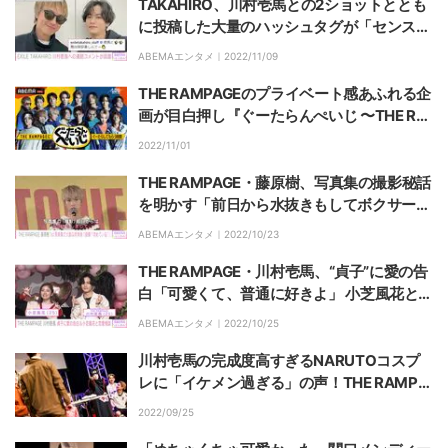
TAKAHIRO、川村壱馬との2ショットととも
に投稿した大量のハッシュタグが「センスあ
りすぎ」と話題
ABEMAエンタメ｜
2022/11/09
THE RAMPAGEのプライベート感あふれる企
画が目白押し『ぐーたらんぺいじ 〜THE RA
MPAGEにぐーたらしてもらう時間〜』ABE
2022/11/01
MAにて11月23日独占生配信！
THE RAMPAGE・藤原樹、写真集の撮影秘話
を明かす「前日から水抜きもしてボクサー並
みに追い込んだ」
ABEMAエンタメ｜
2022/10/23
THE RAMPAGE・川村壱馬、“貞子”に愛の告
白「可愛くて、普通に好きよ」 小芝風花と恋
愛相談も
ABEMAエンタメ｜
2022/10/25
川村壱馬の完成度高すぎるNARUTOコスプ
レに「イケメン過ぎる」の声！THE RAMPA
GEプレゼンツYOASOBI『怪物』ダンスも！
2022/09/25
【ファンミーティング】