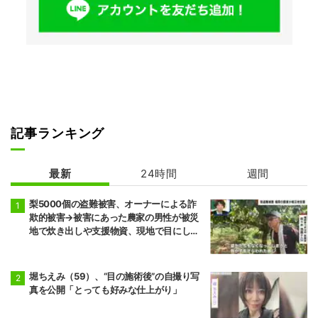
記事ランキング
最新
24時間
週間
梨5000個の盗難被害、オーナーによる詐
欺的被害→被害にあった農家の男性が被災
地で炊き出しや支援物資、現地で目にし
た“助け合いの輪”
堀ちえみ（59）、“目の施術後”の自撮り写
真を公開「とっても好みな仕上がり」