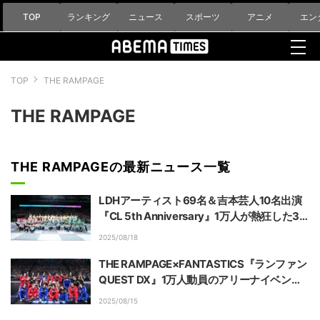
TOP
ランキング
ニュース
スポーツ
アニメ
エン
TOP
THE RAMPAGE
THE RAMPAGE
THE RAMPAGEの最新ニュース一覧
LDHアーティスト69名＆吉本芸人10名出演
『CL 5th Anniversary』1万人が熱狂した3
時間半【イベントレポート】
2025/08/18
THE RAMPAGE×FANTASTICS『ランファン
QUEST DX』1万人動員のアリーナイベント
を開催【レポート】
2025/08/15