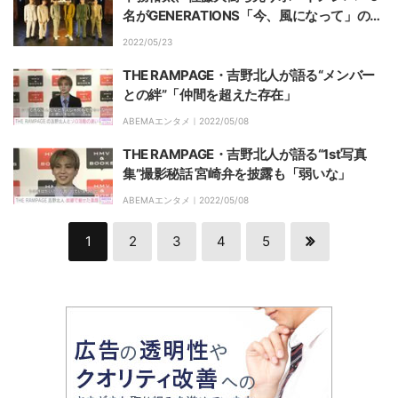
名がGENERATIONS「今、風になって」のダ
ンスカバーを披露
2022/05/23
THE RAMPAGE・吉野北人が語る“メンバー
との絆”「仲間を超えた存在」
ABEMAエンタメ｜
2022/05/08
THE RAMPAGE・吉野北人が語る“1st写真
集”撮影秘話 宮崎弁を披露も「弱いな」
ABEMAエンタメ｜
2022/05/08
1
2
3
4
5