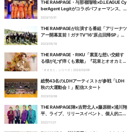
THE RAMPAGE・与那嶺瑠唯×D.LEAGUE Cy
berAgent Legitがコラボパフォーマンス、本
気のポップダンスを披露
2023/10/31
THE RAMPAGEが出演する番組「アリーナツ
アー開幕直前！ガチTV“16”原点回帰SP」配
信スタート
2023/05/18
THE RAMPAGE・RIKU「素直な想い交錯す
る様がむず痒くも素敵」『花束とオオカミち
ゃんには騙されない』の第2話のスペシャル
「オオカミ」シリーズ｜
2023/03/09
ゲストに
総勢43名のLDHアーティストが参戦「LDH
秋の大運動会！」配信スタート
2023/03/06
THE RAMPAGE陣×吉野北人×藤原樹×浦川翔
平、ライブ、リリースイベント、個人的ニュ
ースまで…駆け抜けた2022年を振り返る
2022/11/21