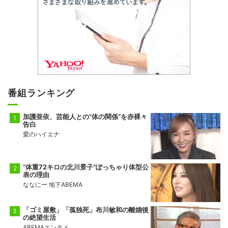
番組ランキング
加護亜依、芸能人との“体の関係”を赤裸々
告白
愛のハイエナ
“体重72キロの北川景子”ぽっちゃり体型公
表の理由
ななにー 地下ABEMA
「ゴミ屋敷」「孤独死」布川敏和の離婚後
の絶望生活
ABEMAエンタメ