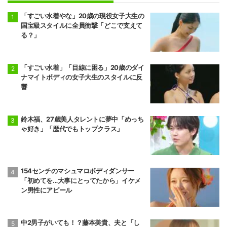
「すごい水着やな」20歳の現役女子大生の
国宝級スタイルに全員衝撃「どこで支えて
る？」
「すごい水着」「目線に困る」20歳のダイ
ナマイトボディの女子大生のスタイルに反
響
鈴木福、27歳美人タレントに夢中「めっち
ゃ好き」「歴代でもトップクラス」
154センチのマシュマロボディダンサー
「初めてを…大事にとってたから」イケメ
ン男性にアピール
中2男子がいても！？藤本美貴、夫と「し