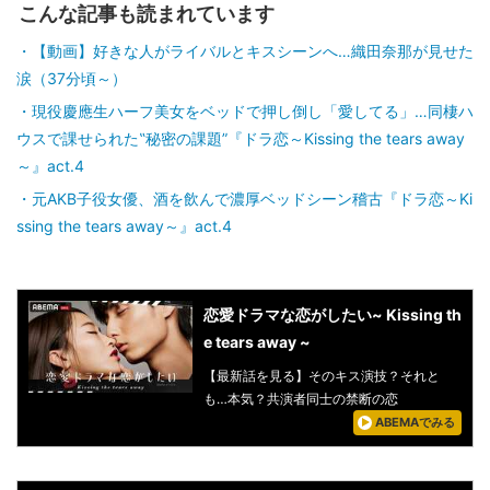
こんな記事も読まれています
【動画】好きな人がライバルとキスシーンへ…織田奈那が見せた
涙（37分頃～）
現役慶應生ハーフ美女をベッドで押し倒し「愛してる」…同棲ハ
ウスで課せられた‟秘密の課題”『ドラ恋～Kissing the tears away
～』act.4
元AKB子役女優、酒を飲んで濃厚ベッドシーン稽古『ドラ恋～Ki
ssing the tears away～』act.4
恋愛ドラマな恋がしたい~ Kissing th
e tears away ~
【最新話を見る】そのキス演技？それと
も…本気？共演者同士の禁断の恋
ABEMAでみる