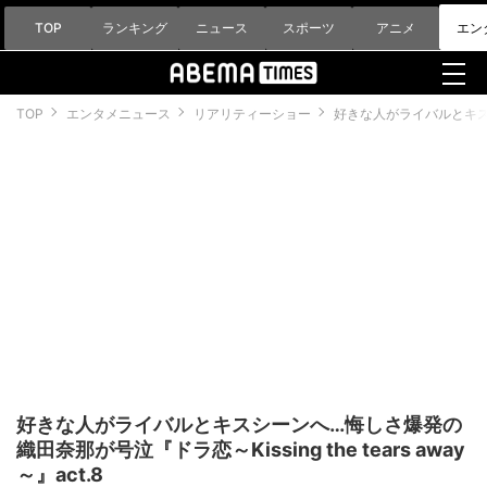
TOP
ランキング
ニュース
スポーツ
アニメ
エン
TOP
エンタメニュース
リアリティーショー
好きな人がライバルとキスシーン
好きな人がライバルとキスシーンへ…悔しさ爆発の
織田奈那が号泣『ドラ恋～Kissing the tears away
～』act.8