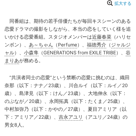
拡大する
同番組は、期待の若手俳優たちが毎回キスシーンのある
恋愛ドラマの撮影をしながら、本当の恋をしていく様を追
いかける恋愛番組。スタジオメンバーは
近藤春菜
（ハリセ
ンボン）、
あ～ちゃん
（
Perfume
）、
福徳秀介
（
ジャルジ
ャル
）、
小森隼
（
GENERATIONS from EXILE TRIBE
）、
谷
まりあ
が務める。
“共演者同士の恋愛”という禁断の恋愛に挑むのは、織田
奈那（以下：ナナ／23歳）、川合ルイ（以下：ルイ／20
歳）、島津見（以下：けん／23歳）、大地伸永（以下：
のぶなが／20歳）、永岡拓真（以下：たくま／25歳）、
中村加弥乃（以下：かやの／27歳）、夏目アミリア（以
下：アミリア／22歳）、
吉永アユリ
（アユリ／24歳）の
男女8人。