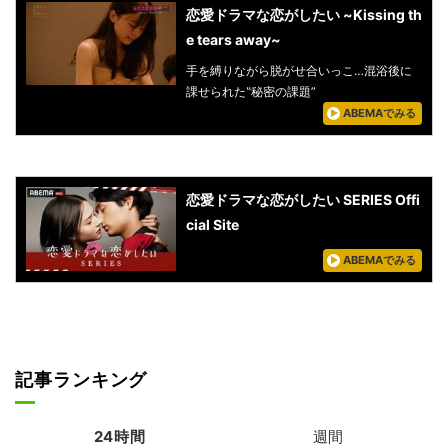
恋愛ドラマな恋がしたい ~Kissing th
e tears away~
手を縛りながら脱がせ合いっこ…混浴後に
課せられた‟秘密の課題”
ABEMAでみる
恋愛ドラマな恋がしたい SERIES Offi
cial Site
ABEMAでみる
記事ランキング
24時間
週間