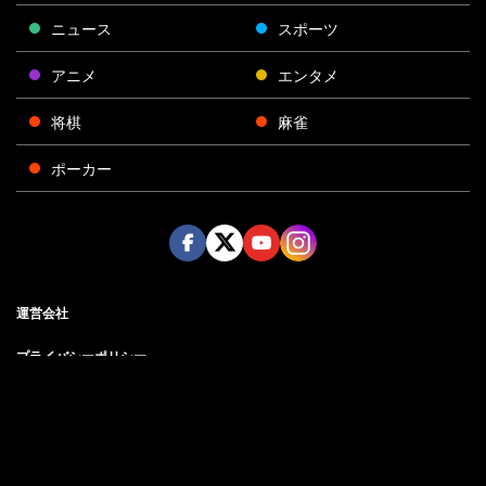
ニュース
スポーツ
アニメ
エンタメ
将棋
麻雀
ポーカー
Face
Twitt
Yout
Insta
運営会社
boo
er
ube
gra
k
m
プライバシーポリシー
プライバシー設定
お問い合わせ