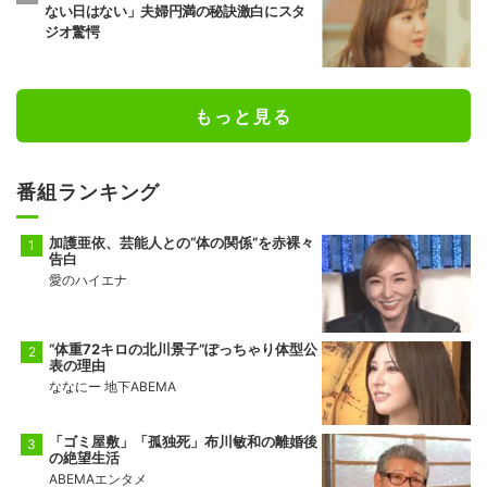
ない日はない」夫婦円満の秘訣激白にスタ
ジオ驚愕
もっと見る
番組ランキング
加護亜依、芸能人との“体の関係”を赤裸々
告白
愛のハイエナ
“体重72キロの北川景子”ぽっちゃり体型公
表の理由
ななにー 地下ABEMA
「ゴミ屋敷」「孤独死」布川敏和の離婚後
の絶望生活
ABEMAエンタメ