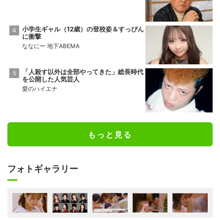
小学生ギャル（12歳）の登校姿＆すっぴん
に衝撃
ななにー 地下ABEMA
「人殺す以外は全部やってきた」総長時代
を公開した人気芸人
愛のハイエナ
もっと見る
フォトギャラリー