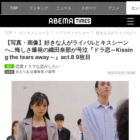
TOP
ランキング
ニュース
スポーツ
アニメ
エン
TOP
エンタメニュース
リアリティーショー
好きな人がライバルとキスシーン
【写真・画像】好きな人がライバルとキスシーン
へ…悔しさ爆発の織田奈那が号泣『ドラ恋～Kissin
g the tears away～』act.8 9枚目
恋愛ドラマな恋がしたい
谷まりあ
,
近藤春菜
,
小森隼
2021/12/21 12:00