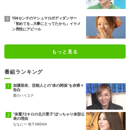
154センチのマシュマロボディダンサー
「初めてを…大事にとってたから」イケメ
ン男性にアピール
もっと見る
番組ランキング
加護亜依、芸能人との“体の関係”を赤裸々
告白
愛のハイエナ
“体重72キロの北川景子”ぽっちゃり体型公
表の理由
ななにー 地下ABEMA