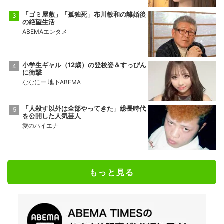
「ゴミ屋敷」「孤独死」布川敏和の離婚後
の絶望生活
ABEMAエンタメ
小学生ギャル（12歳）の登校姿＆すっぴん
に衝撃
ななにー 地下ABEMA
「人殺す以外は全部やってきた」総長時代
を公開した人気芸人
愛のハイエナ
もっと見る