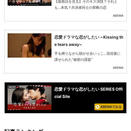
【最新話を見る】そのキス演技？それと
も…本気？共演者同士の禁断の恋
ABEMA
恋愛ドラマな恋がしたい ~Kissing th
e tears away~
手を縛りながら脱がせ合いっこ…混浴後に
課せられた‟秘密の課題”
ABEMA
恋愛ドラマな恋がしたい SERIES Offi
cial Site
ABEMAでみる