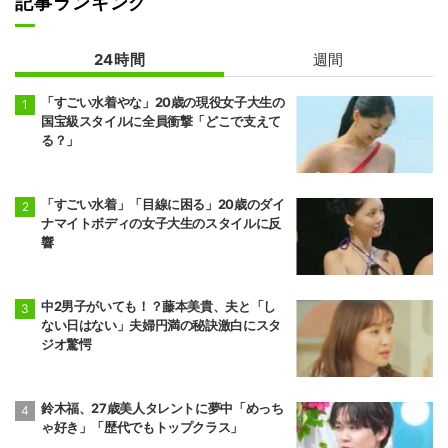
記事ランキング
24時間
週間
「すごい水着やな」20歳の現役女子大生の
国宝級スタイルに全員衝撃「どこで支えて
る？」
「すごい水着」「目線に困る」20歳のダイ
ナマイトボディの女子大生のスタイルに反
響
中2男子がいても！？藤本美貴、夫と「し
ない日はない」夫婦円満の秘訣激白にスタ
ジオ驚愕
鈴木福、27歳美人タレントに夢中「めっち
ゃ好き」「歴代でもトップクラス」