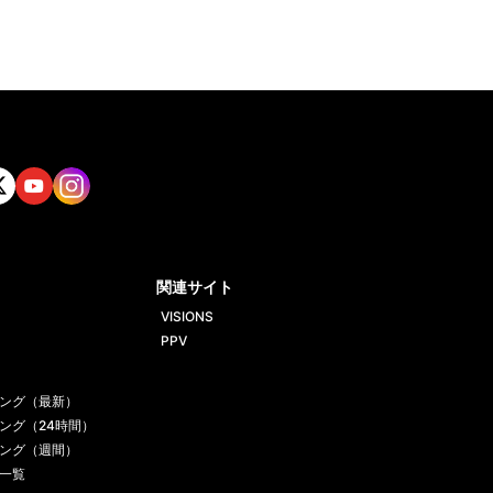
tt
Yout
Insta
ube
gram
関連サイト
VISIONS
PPV
ング（最新）
ング（24時間）
ング（週間）
一覧