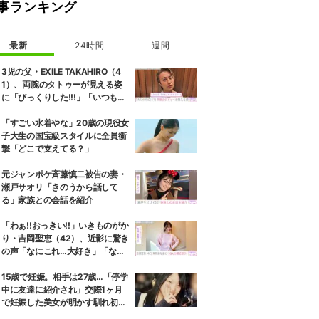
事ランキング
最新
24時間
週間
3児の父・EXILE TAKAHIRO（4
1）、両腕のタトゥーが見える姿
に「びっくりした!!!」「いつもと
また違ったTAKAHIROさん」など
の反響
「すごい水着やな」20歳の現役女
子大生の国宝級スタイルに全員衝
撃「どこで支えてる？」
元ジャンポケ斉藤慎二被告の妻・
瀬戸サオリ「きのうから話して
る」家族との会話を紹介
「わぁ!!おっきい!!」いきものがか
り・吉岡聖恵（42）、近影に驚き
の声「なにこれ…大好き」「なん
か親近感が」
15歳で妊娠。相手は27歳…「停学
中に友達に紹介され」交際1ヶ月
で妊娠した美女が明かす馴れ初め
に「だいぶ危ねーよ！」小森純も