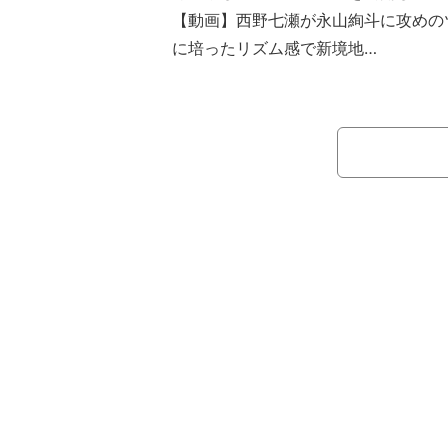
【動画】西野七瀬が永山絢斗に攻めの
に培ったリズム感で新境地
同アカウントは「＃言霊荘 オフショ 
回》」とコメントを添え、18日に最終
続けて、「インテリアの地球儀に興味
瀬） 『トルコどこかな～』って鏡越
です」とつづり、西野が地球儀を見て
で地球儀を触る様子を映した動画を披