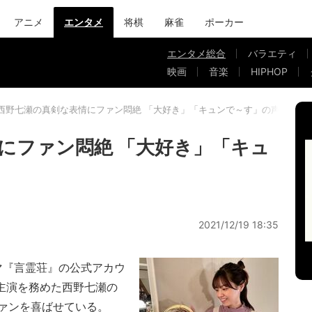
アニメ
エンタメ
将棋
麻雀
ポーカー
エンタメ総合
バラエティ
映画
音楽
HIPHOP
西野七瀬の真剣な表情にファン悶絶 「大好き」「キュンで～す」の声
にファン悶絶 「大好き」「キュ
2021/12/19 18:35
マ『言霊荘』の公式アカウ
新。主演を務めた西野七瀬の
ァンを喜ばせている。