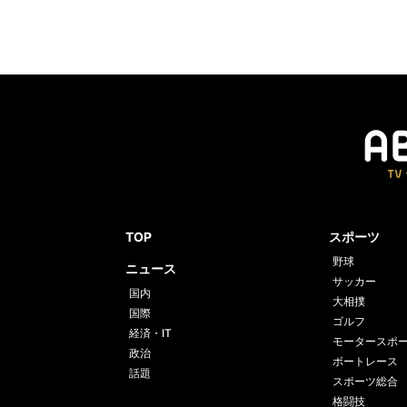
TOP
スポーツ
野球
ニュース
サッカー
国内
大相撲
国際
ゴルフ
経済・IT
モータースポ
政治
ボートレース
話題
スポーツ総合
格闘技