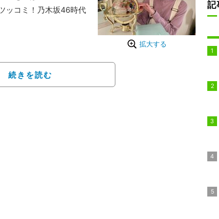
記
ツッコミ！乃木坂46時代
今夜11時 ついに《最終
拡大する
回を迎えたドラマをPR。
津々のコトハ（＃西野七
続きを読む
しの真剣な表情にもキュン
微笑む姿や、真剣な表情
露した。