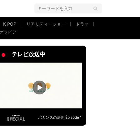
K-POP
リアリティーショー
ドラマ
グラビア
テレビ放送中
バカンスの法則 Épisode 1