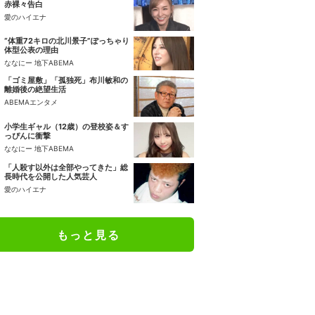
赤裸々告白
愛のハイエナ
“体重72キロの北川景子”ぽっちゃり
体型公表の理由
ななにー 地下ABEMA
「ゴミ屋敷」「孤独死」布川敏和の
離婚後の絶望生活
ABEMAエンタメ
小学生ギャル（12歳）の登校姿＆す
っぴんに衝撃
ななにー 地下ABEMA
「人殺す以外は全部やってきた」総
長時代を公開した人気芸人
愛のハイエナ
もっと見る