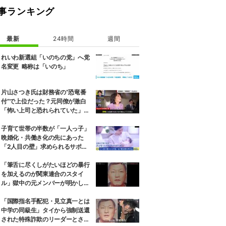
事ランキング
最新
24時間
週間
れいわ新選組「いのちの党」へ党
名変更 略称は「いのち」
片山さつき氏は財務省の“恐竜番
付”で上位だった？元同僚が激白
「怖い上司と恐れられていた」
「関脇からおかみさんに」
子育て世帯の半数が「一人っ子」
晩婚化・共働き化の先にあった
「2人目の壁」求められるサポー
トと、ライフスタイルの変化
「筆舌に尽くしがたいほどの暴行
を加えるのが関東連合のスタイ
ル」獄中の元メンバーが明かした
金属バットでの制裁・拉致の手
口… “残虐王子”見立真一容疑者が
「国際指名手配犯・見立真一とは
作った恐怖政治
中学の同級生」タイから強制送還
された特殊詐欺のリーダーとされ