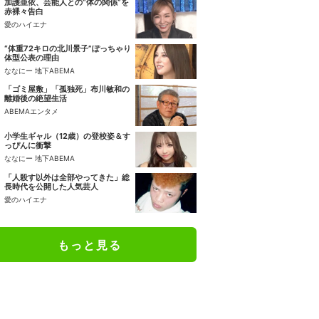
加護亜依、芸能人との“体の関係”を
赤裸々告白
愛のハイエナ
“体重72キロの北川景子”ぽっちゃり
体型公表の理由
ななにー 地下ABEMA
「ゴミ屋敷」「孤独死」布川敏和の
離婚後の絶望生活
ABEMAエンタメ
小学生ギャル（12歳）の登校姿＆す
っぴんに衝撃
ななにー 地下ABEMA
「人殺す以外は全部やってきた」総
長時代を公開した人気芸人
愛のハイエナ
もっと見る