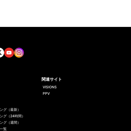
tt
Yout
Insta
ube
gram
関連サイト
VISIONS
PPV
ング（最新）
ング（24時間）
ング（週間）
一覧