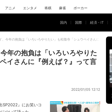
アニメ
エンタメ
将棋
麻雀
ポーカー
国内
国際
経済・IT
イ、今年の抱負は「いろいろやりたい」も松陰寺「シュウペイさんに『例え
、今年の抱負は「いろいろやりた
ペイさんに『例えば？』って言
2022/01/05 12:12
SP2022』にお笑いコ
負について語った。