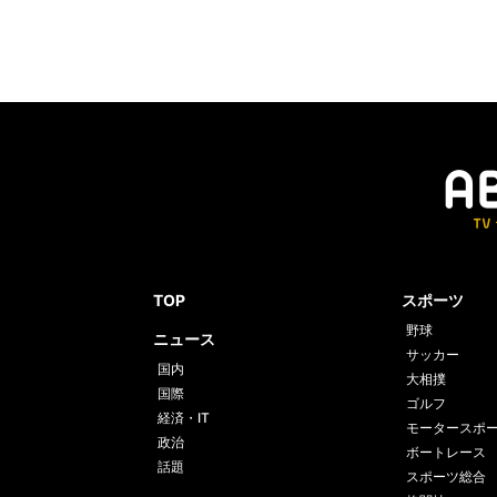
TOP
スポーツ
野球
ニュース
サッカー
国内
大相撲
国際
ゴルフ
経済・IT
モータースポ
政治
ボートレース
話題
スポーツ総合