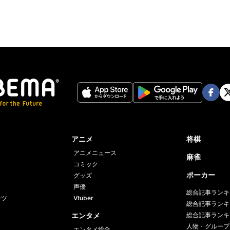
Face
Twi
book
er
アニメ
将棋
アニメニュース
麻雀
コミック
ポーカー
グッズ
声優
総合記事ランキ
ーツ
Vtuber
総合記事ランキ
エンタメ
総合記事ランキ
人物・グループ
エンタメ総合