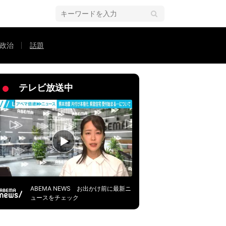
政治
話題
ば？』って言っちゃダメ」
テレビ放送中
ABEMA NEWS お出かけ前に最新ニ
ュースをチェック