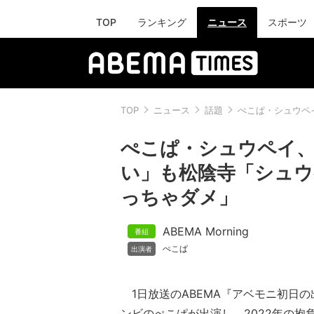
TOP
ランキング
ニュース
スポーツ
TOP
ニュース
話題
ぺこぱ・シュウペ
ぺこぱ・シュウペイ
い」も松陰寺「シュウ
っちゃダメ」
ABEMA Morning
ぺこぱ
1日放送のABEMA『アベモニ初日の出
ンビのぺこぱが出演し、2022年の抱