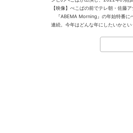
【映像】ぺこぱの前でテレ朝・佐藤ア
『ABEMA Morning』の年始特番
連続。今年はどんな年にしたいかとい
「こーんな年にしたい！」と両手を大
陰寺太勇が「わかるよー！って人、た
っていることよりもさらに大きく、広
フォローを入れる。