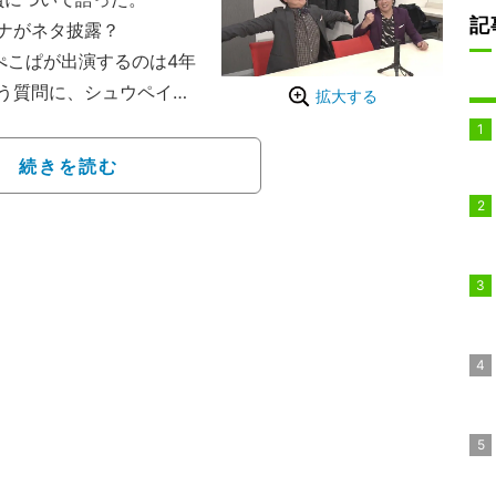
記
ナがネタ披露？
にぺこぱが出演するのは4年
う質問に、シュウペイが
拡大する
きく広げて答えると、松
ぶん僕だけです」「今や
続きを読む
くって意味」とすぐさま