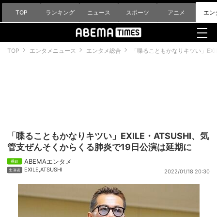
TOP
ランキング
ニュース
スポーツ
アニメ
エン
TOP
エンタメニュース
エンタメ総合
「喋ることもかなりキツい」EXI
「喋ることもかなりキツい」EXILE・ATSUSHI、気
管支ぜんそくからくる肺炎で19日公演は延期に
ABEMAエンタメ
EXILE
,
ATSUSHI
2022/01/18 20:30