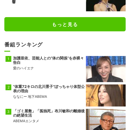
響
もっと見る
番組ランキング
加護亜依、芸能人との“体の関係”を赤裸々
告白
愛のハイエナ
“体重72キロの北川景子”ぽっちゃり体型公
表の理由
ななにー 地下ABEMA
「ゴミ屋敷」「孤独死」布川敏和の離婚後
の絶望生活
ABEMAエンタメ