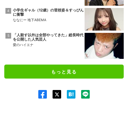
小学生ギャル（12歳）の登校姿＆すっぴん
に衝撃
ななにー 地下ABEMA
「人殺す以外は全部やってきた」総長時代
を公開した人気芸人
愛のハイエナ
もっと見る
Twit
ter