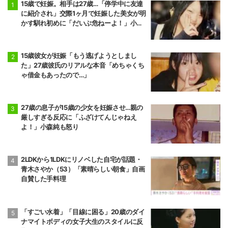
15歳で妊娠。相手は27歳…「停学中に友達
に紹介され」交際1ヶ月で妊娠した美女が明
かす馴れ初めに「だいぶ危ねーよ！」小森
純も絶句
15歳彼女が妊娠「もう逃げようとしまし
た」27歳彼氏のリアルな本音「めちゃくち
ゃ借金もあったので…」
27歳の息子が15歳の少女を妊娠させ…親の
厳しすぎる反応に「ふざけてんじゃねえ
よ！」小森純も怒り
2LDKから1LDKにリノベした自宅が話題・
青木さやか（53）「素晴らしい朝食」自画
自賛した手料理
「すごい水着」「目線に困る」20歳のダイ
ナマイトボディの女子大生のスタイルに反