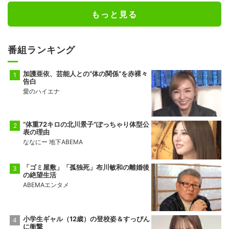
もっと見る
番組ランキング
加護亜依、芸能人との“体の関係”を赤裸々
告白
愛のハイエナ
“体重72キロの北川景子”ぽっちゃり体型公
表の理由
ななにー 地下ABEMA
「ゴミ屋敷」「孤独死」布川敏和の離婚後
の絶望生活
ABEMAエンタメ
小学生ギャル（12歳）の登校姿＆すっぴん
に衝撃