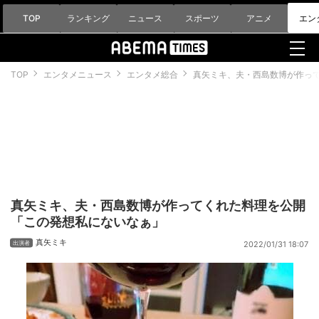
TOP
ランキング
ニュース
スポーツ
アニメ
エン
TOP
エンタメニュース
エンタメ総合
真矢ミキ、夫・西島数博が作っ
真矢ミキ、夫・西島数博が作ってくれた料理を公開
「この発想私にないなぁ」
真矢ミキ
2022/01/31 18:07