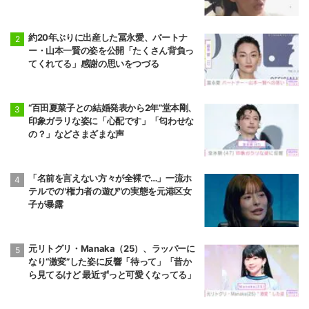
約20年ぶりに出産した冨永愛、パートナ
ー・山本一賢の姿を公開「たくさん背負っ
てくれてる」感謝の思いをつづる
“百田夏菜子との結婚発表から2年”堂本剛、
印象ガラリな姿に「心配です」「匂わせな
の？」などさまざまな声
「名前を言えない方々が全裸で…」一流ホ
テルでの"権力者の遊び"の実態を元港区女
子が暴露
元リトグリ・Manaka（25）、ラッパーに
なり“激変”した姿に反響「待って」「昔か
ら見てるけど 最近ずっと可愛くなってる」