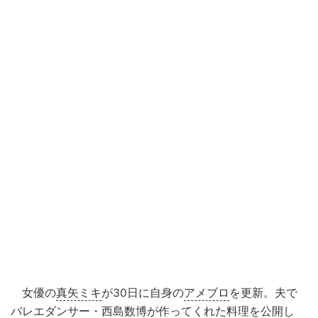
女優の
真矢ミキ
が30日に自身の
アメブロ
を更新。夫で
バレエダンサー・西島数博が作ってくれた料理を公開し