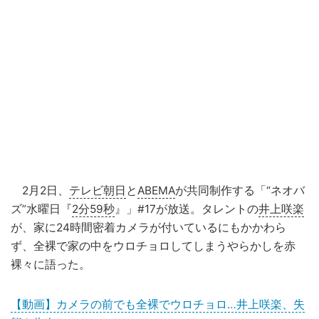
2月2日、
テレビ朝日
と
ABEMA
が共同制作する「“ネオバ
ズ”水曜日『
2分59秒
』」#17が放送。タレントの
井上咲楽
が、家に24時間密着カメラが付いているにもかかわら
ず、全裸で家の中をウロチョロしてしまうやらかしを赤
裸々に語った。
【動画】カメラの前でも全裸でウロチョロ…井上咲楽、失