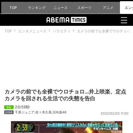
TOP
ランキング
ニュース
スポーツ
アニメ
エン
TOP
エンタメニュース
バラエティ
カメラの前でも全裸でウロチョロ
カメラの前でも全裸でウロチョロ…井上咲楽、定点
カメラを回される生活での失態を告白
2分59秒
千原ジュニア
,
佐々木久美
,
日向坂46
2022/02/03 11:00