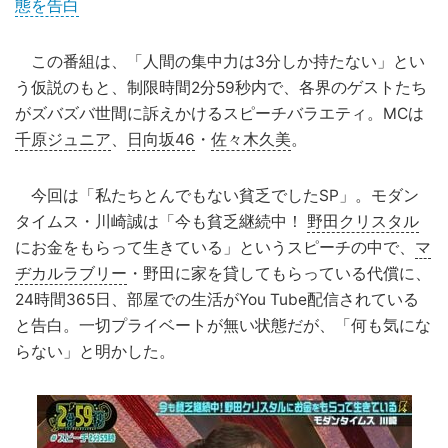
態を告白
この番組は、「人間の集中力は3分しか持たない」とい
う仮説のもと、制限時間2分59秒内で、各界のゲストたち
がズバズバ世間に訴えかけるスピーチバラエティ。MCは
千原ジュニア
、
日向坂46
・
佐々木久美
。
今回は「私たちとんでもない貧乏でしたSP」。モダン
タイムス・川崎誠は「今も貧乏継続中！
野田クリスタル
にお金をもらって生きている」というスピーチの中で、
マ
ヂカルラブリー
・野田に家を貸してもらっている代償に、
24時間365日、部屋での生活がYou Tube配信されている
と告白。一切プライベートが無い状態だが、「何も気にな
らない」と明かした。