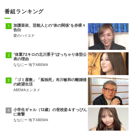
番組ランキング
加護亜依、芸能人との“体の関係”を赤裸々
告白
愛のハイエナ
“体重72キロの北川景子”ぽっちゃり体型公
表の理由
ななにー 地下ABEMA
「ゴミ屋敷」「孤独死」布川敏和の離婚後
の絶望生活
ABEMAエンタメ
小学生ギャル（12歳）の登校姿＆すっぴん
に衝撃
ななにー 地下ABEMA