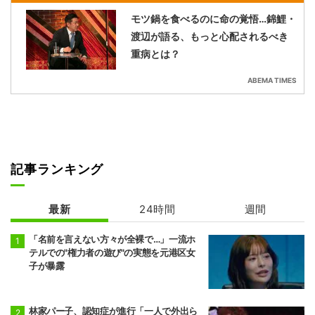
モツ鍋を食べるのに命の覚悟…錦鯉・
渡辺が語る、もっと心配されるべき
重病とは？
ABEMA TIMES
記事ランキング
最新
24時間
週間
「名前を言えない方々が全裸で…」一流ホ
テルでの"権力者の遊び"の実態を元港区女
子が暴露
林家パー子、認知症が進行「一人で外出ら