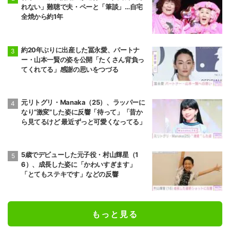
れない」難聴で夫・ペーと「筆談」…自宅
全焼から約1年
約20年ぶりに出産した冨永愛、パートナ
ー・山本一賢の姿を公開「たくさん背負っ
てくれてる」感謝の思いをつづる
元リトグリ・Manaka（25）、ラッパーに
なり“激変”した姿に反響「待って」「昔か
ら見てるけど 最近ずっと可愛くなってる」
5歳でデビューした元子役・村山輝星（1
6）、成長した姿に「かわいすぎます」
「とてもステキです」などの反響
もっと見る