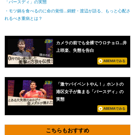
「バースディ」の実態
モツ鍋を食べるのに命の覚悟…錦鯉・渡辺が語る、もっと心配さ
れるべき重病とは？
カメラの前でも全裸でウロチョロ…井
上咲楽、失態を告白
ABEMAでみる
「激ヤバイベントやん！」ホントの
港区女子が集まる「バースディ」の
実態
ABEMAでみる