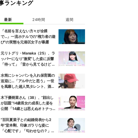
事ランキング
最新
24時間
週間
「名前を言えない方々が全裸
で…」一流ホテルでの"権力者の遊
び"の実態を元港区女子が暴露
元リトグリ・Manaka（25）、ラ
ッパーになり“激変”した姿に反響
「待って」「昔から見てるけど 最
近ずっと可愛くなってる」
水筒にシャンパンを入れ保育園の
送迎に…「アル中だと思う」一世
を風靡した超人気タレント、酒漬
けだった日々を告白
木下優樹菜さん（38）、“顔出し
が話題”14歳長女の成長した姿を
公開 「14歳とは思えぬオトナっぽ
さ」「優樹菜ちゃんにそっくりす
ぎる」など反響
“百田夏菜子との結婚発表から2
年”堂本剛、印象ガラリな姿に
「心配です」「匂わせなの？」な
どさまざまな声