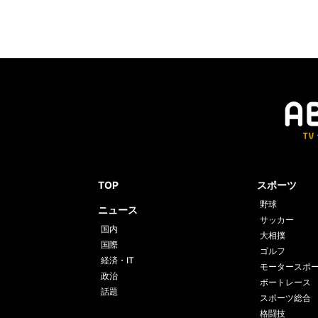
TOP
スポーツ
野球
ニュース
サッカー
国内
大相撲
国際
ゴルフ
経済・IT
モータースポ
政治
ボートレース
話題
スポーツ総合
格闘技