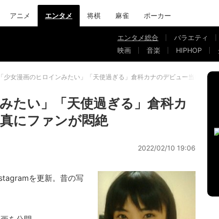
アニメ
エンタメ
将棋
麻雀
ポーカー
エンタメ総合
バラエティ
映画
音楽
HIPHOP
「少女漫画のヒロインみたい」「天使過ぎる」倉科カナのデビュー当時の写
みたい」「天使過ぎる」倉科カ
写真にファンが悶絶
2022/02/10 19:06
tagramを更新。昔の写