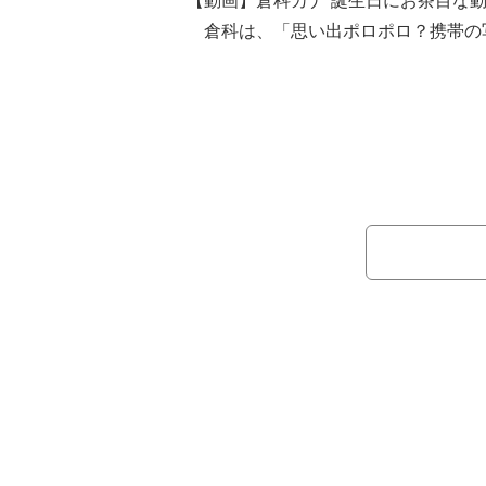
【動画】倉科カナ 誕生日にお茶目な
倉科は、「思い出ポロポロ？携帯の
去していこうと思って^ ^ 昔ブログに
デビュー当時から^ ^ 画質が荒い^ 
去のオフショットを複数にわたって公
しさあふれるキュートな写真などを披