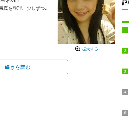
動画を公開
記
写真を整理。少しずつ消
載っけた写真などなど^ ^
^笑」とコメントを添え、過
開。デビュー当時の初々
露した。
拡大する
続きを読む