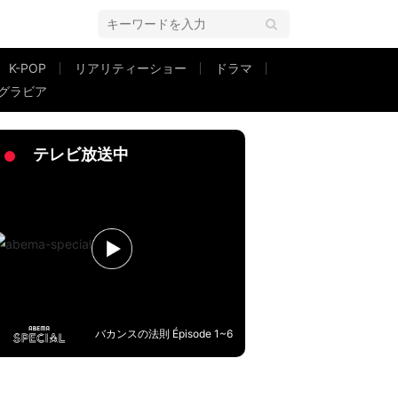
K-POP
リアリティーショー
ドラマ
グラビア
真にファンが悶絶
テレビ放送中
バカンスの法則 Épisode 1~6