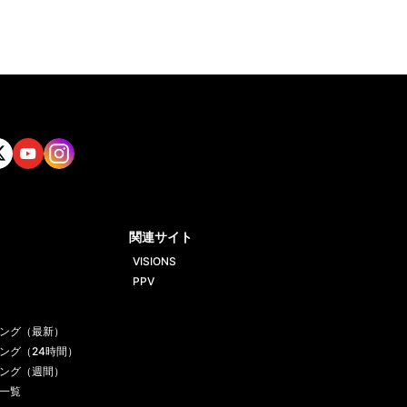
tt
Yout
Insta
ube
gram
関連サイト
VISIONS
PPV
ング（最新）
ング（24時間）
ング（週間）
一覧