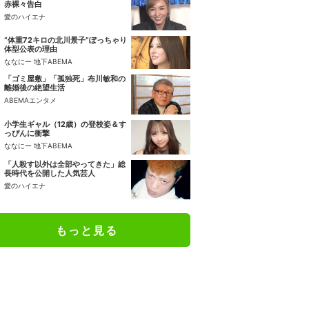
赤裸々告白
愛のハイエナ
“体重72キロの北川景子”ぽっちゃり
体型公表の理由
ななにー 地下ABEMA
「ゴミ屋敷」「孤独死」布川敏和の
離婚後の絶望生活
ABEMAエンタメ
小学生ギャル（12歳）の登校姿＆す
っぴんに衝撃
ななにー 地下ABEMA
「人殺す以外は全部やってきた」総
長時代を公開した人気芸人
愛のハイエナ
もっと見る