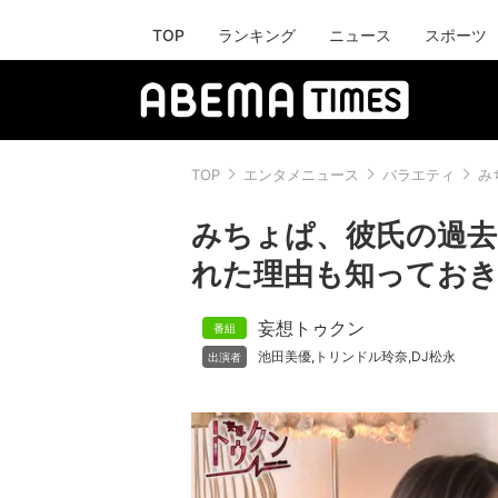
TOP
ランキング
ニュース
スポーツ
TOP
エンタメニュース
バラエティ
み
みちょぱ、彼氏の過去
れた理由も知ってお
妄想トゥクン
池田美優
トリンドル玲奈
DJ松永
,
,