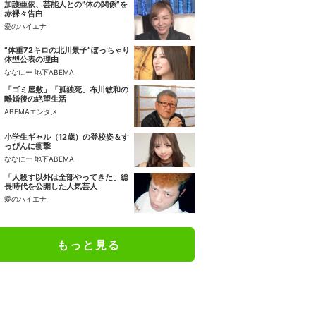
加護亜依、芸能人との“体の関係”を
赤裸々告白
愛のハイエナ
“体重72キロの北川景子”ぽっちゃり
体型公表の理由
ななにー 地下ABEMA
「ゴミ屋敷」「孤独死」布川敏和の
離婚後の絶望生活
ABEMAエンタメ
小学生ギャル（12歳）の登校姿＆す
っぴんに衝撃
ななにー 地下ABEMA
「人殺す以外は全部やってきた」総
長時代を公開した人気芸人
愛のハイエナ
もっと見る