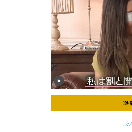
【映
この