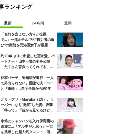
事ランキング
最新
24時間
週間
「名前を言えない方々が全裸
で…」一流ホテルでの"権力者の遊
び"の実態を元港区女子が暴露
約20年ぶりに出産した冨永愛、パ
ートナー・山本一賢の姿を公開
「たくさん背負ってくれてる」感
謝の思いをつづる
林家パー子、認知症が進行「一人
で外出られない」難聴で夫・ペー
と「筆談」…自宅全焼から約1年
元リトグリ・Manaka（25）、ラ
ッパーになり“激変”した姿に反響
「待って」「昔から見てるけど 最
近ずっと可愛くなってる」
水筒にシャンパンを入れ保育園の
送迎に…「アル中だと思う」一世
を風靡した超人気タレント、酒漬