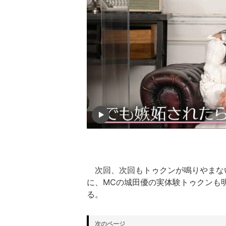
次回、次回もトゥクンが鳴りやまな
に、MCの城田優の実体験トゥクンも明
る。