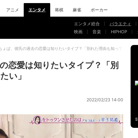
アニメ
エンタメ
将棋
麻雀
ポーカー
エンタメ総合
バラエティ
映画
音楽
HIPHOP
ちょぱ、彼氏の過去の恋愛は知りたいタイプ？「別れた理由も知っておきた
の恋愛は知りたいタイプ？「別
きたい」
2022/02/23 14:00