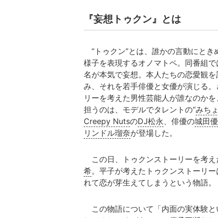
『妄想トゥクン』とは
“トゥクン”とは、誰かの言動にとき
様子を表現するオノマトペ。同番組で
名が本気で妄想。本人たちの恋愛観を
み、それを若手俳優と女優が演じる。
リーを考えた男性芸能人が誰なのかを
担うのは、モデルでタレントの“
みち
Creepy Nuts
の
DJ松永
、俳優の
城田優
リンドル瑠奈
が登場した。
この日、トゥクンストーリーを考え
希
。平子が考えたトゥクンストーリー
れて恋が芽生えてしまうという物語。
この物語について「内面の実体験と