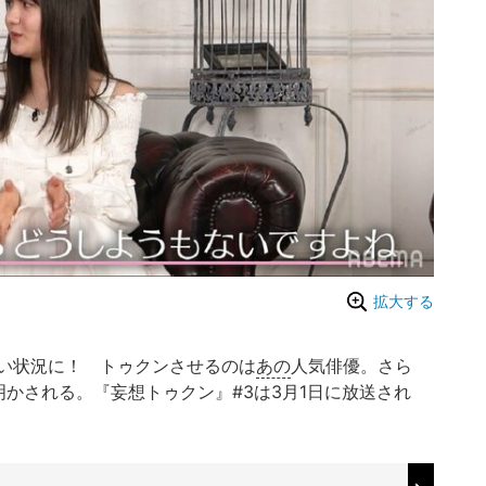
拡大する
い状況に！ トゥクンさせるのは
あの
人気俳優。さら
かされる。『妄想トゥクン』#3は3月1日に放送され