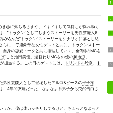
めき恋に落ちるさまや、ドキドキして気持ちが揺れ動く
は、“トゥクン”としてしまうストーリーを男性芸能人6
詰め込んだ“トゥクン”ストーリーをシナリオに落とし込
さらに、毎週豪華な女性ゲストと共に、トゥクンストー
、自身の恋愛トークと共に推理していく。全3回のMCを
ょぱ
”こと池田美優。週替わりMCを俳優の
勝地涼
、
が担当する。この日のゲストには、
トリンドル玲奈
、
ト
た男性芸能人として登場したアルコ&ピースの
平子祐
は、4年間友達だった、なよなよ系男子から突然告白さ
いうか。僕は体ガッチリしてるけど、ちょっとなよっと