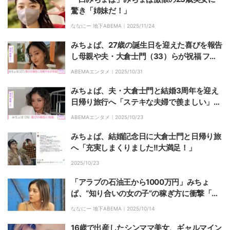
驚き「姉妹だ！」
ななにー 地下ABEMA｜
2025/11/24
みちょぱ、27歳の誕生日を迎えた喜びを報告
し母親や夫・大倉士門（33）らが祝福 ファ
ンからも「体に気をつけて」「おめでとうご
ABEMAエンタメ｜
2025/10/31
ざいます！」などの声
みちょぱ、夫・大倉士門と結婚3周年を迎え
日帰り旅行へ「ステキな夫婦で羨ましい」な
どの反響
ABEMAエンタメ｜
2025/10/23
みちょぱ、結婚記念日に大倉士門と日帰り旅
へ「充実しまくりました!!大満足！」
2025/10/23
「アラブの石油王から1000万円」みちょ
ぱ、“知り合いの女の子”の稼ぎ方に衝撃「夢
がある話」
ななにー 地下ABEMA｜
2025/10/14
16歳で出産したシンママ美女、ギャルマイン