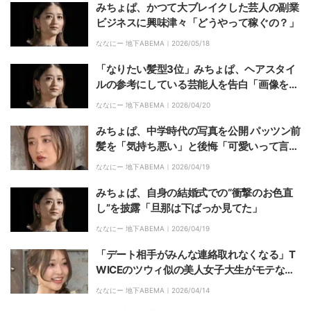
みちょぱ、かつて大ブレイクした芸人の副業
ビジネスに興味津々「どうやって稼ぐの？」
ななにー 地下ABEMA｜
2026/05/18
「なりたい髪型3位」みちょぱ、ヘアスタイ
ルの参考にしている芸能人を告白「画像を
色々見て…」
ななにー 地下ABEMA｜
2026/04/20
みちょぱ、中学時代の写真を公開 パッツン前
髪を「気持ち悪い」と後悔「可愛いって言わ
れると舐められてる気がして嫌」
ななにー 地下ABEMA｜
2026/04/19
みちょぱ、自身の結婚式での“衝撃のお色直
し”を披露「旦那は下ばっか見てた」
ななにー 地下ABEMA｜
2026/04/19
「デート相手がみんな連絡取れなくなる」T
WICEのツウィ似の美人女子大生がモテない
理由に衝撃
ななにー 地下ABEMA｜
2026/04/14