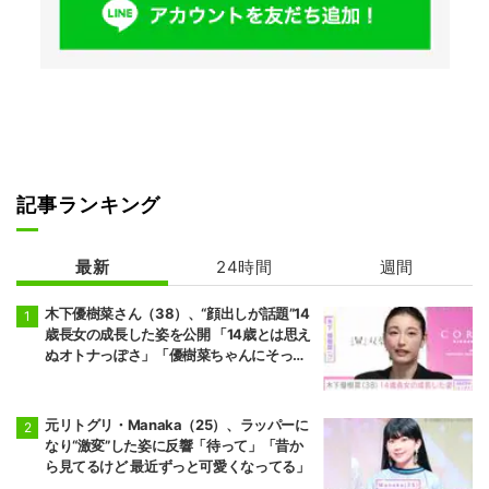
記事ランキング
最新
24時間
週間
木下優樹菜さん（38）、“顔出しが話題”14
歳長女の成長した姿を公開 「14歳とは思え
ぬオトナっぽさ」「優樹菜ちゃんにそっく
りすぎる」など反響
元リトグリ・Manaka（25）、ラッパーに
なり“激変”した姿に反響「待って」「昔か
ら見てるけど 最近ずっと可愛くなってる」