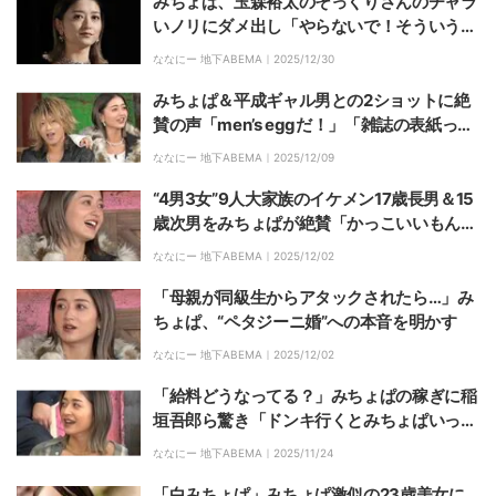
みちょぱ、玉森裕太のそっくりさんのチャラ
いノリにダメ出し「やらないで！そういう
の」
ななにー 地下ABEMA｜
2025/12/30
みちょぱ＆平成ギャル男との2ショットに絶
賛の声「men’s eggだ！」「雑誌の表紙っぽ
い」
ななにー 地下ABEMA｜
2025/12/09
“4男3女”9人大家族のイケメン17歳長男＆15
歳次男をみちょぱが絶賛「かっこいいもん
な〜」
ななにー 地下ABEMA｜
2025/12/02
「母親が同級生からアタックされたら…」み
ちょぱ、“ペタジーニ婚”への本音を明かす
ななにー 地下ABEMA｜
2025/12/02
「給料どうなってる？」みちょぱの稼ぎに稲
垣吾郎ら驚き「ドンキ行くとみちょぱいっぱ
いいるもんね」
ななにー 地下ABEMA｜
2025/11/24
「白みちょぱ」みちょぱ激似の23歳美女に