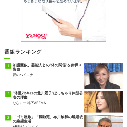
番組ランキング
加護亜依、芸能人との“体の関係”を赤裸々
告白
愛のハイエナ
“体重72キロの北川景子”ぽっちゃり体型公
表の理由
ななにー 地下ABEMA
「ゴミ屋敷」「孤独死」布川敏和の離婚後
の絶望生活
ABEMAエンタメ