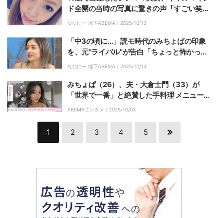
ド全開の当時の写真に驚きの声「すごい笑顔
で…」
ななにー 地下ABEMA｜
2025/10/13
「中3の頃に…」読モ時代のみちょぱの印象
を、元“ライバル”が告白「ちょっと怖かっ
た」
ななにー 地下ABEMA｜
2025/10/13
みちょぱ（26）、夫・大倉士門（33）が
「世界で一番」と絶賛した手料理 メニューの
裏話明かす
ABEMAエンタメ｜
2025/10/03
1
2
3
4
5